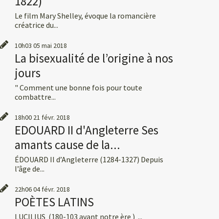
1822)
Le film Mary Shelley, évoque la romancière
créatrice du...
10h03
05
mai 2018
La bisexualité de l’origine à nos
jours
" Comment une bonne fois pour toute
combattre...
18h00
21
févr. 2018
EDOUARD II d'Angleterre Ses
amants cause de la...
ÉDOUARD II d’Angleterre (1284-1327) Depuis
l’âge de...
22h06
04
févr. 2018
POÈTES LATINS
LUCILIUS (180-103 avant notre ère ) ...