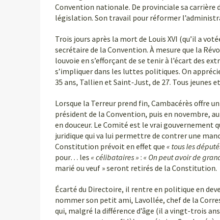
Convention nationale. De provinciale sa carrière d
législation. Son travail pour réformer l’administr
Trois jours après la mort de Louis XVI (qu’il a vo
secrétaire de la Convention. À mesure que la Révol
louvoie en s’efforçant de se tenir à l’écart des ex
s’impliquer dans les luttes politiques. On appréc
35 ans, Tallien et Saint-Just, de 27. Tous jeunes e
Lorsque la Terreur prend fin, Cambacérès offre un p
président de la Convention, puis en novembre, au C
en douceur. Le Comité est le vrai gouvernement qu
juridique qui va lui permettre de contrer une mano
Constitution prévoit en effet que
« tous les député
pour… les
« célibataires »
:
« On peut avoir de grand
marié ou veuf » seront retirés de la Constitution.
Écarté du Directoire, il rentre en politique en de
nommer son petit ami, Lavollée, chef de la Corr
qui, malgré la différence d’âge (il a vingt-trois 