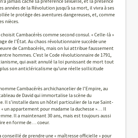
’a jamais caché sa préférence sexuelle, et la présence
es années de la Révolution jusqu’à sa mort, il vivra à ses
avollée le protège des aventures dangereuses, et, comme
es nièces.
 choisit Cambacérès comme second consul. « Celle-là »
nage de l’État. Au chaos révolutionnaire succède une
l’oeuvre de Cambacérès, mais on lui attribue faussement
r entre hommes. C’est le Code révolutionnaire de 1791,
stianisme, qui avait annulé la loi punissant de mort tout
plus son anticléricalisme qu’une réelle sollicitude
 nomme Cambacérès archichancelier de l’Empire, au
 tableau de David qui immortalise la scène du
l s’installe dans un hôtel particulier de la rue Saint-
it « un appartement pour madame la duchesse »… Il
femme. Il a maintenant 30 ans, mais est toujours aussi
oire en forme de… coeur.
a conseillé de prendre une « maîtresse officielle » pour