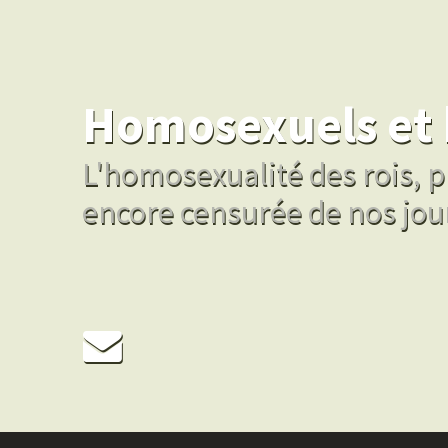
Homosexuels et 
L'homosexualité des rois, pr
encore censurée de nos jou