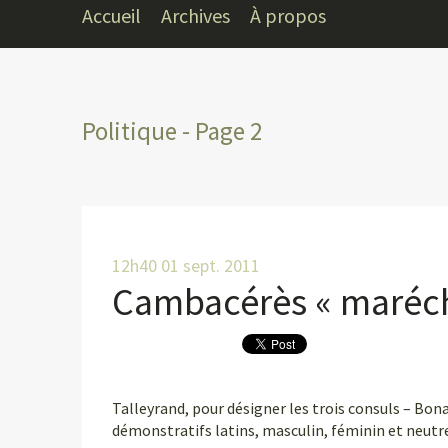
Accueil
Archives
À propos
Politique - Page 2
12h40
01
sept. 2011
Cambacérès « maréch
Talleyrand, pour désigner les trois consuls – Bona
démonstratifs latins, masculin, féminin et neutre :