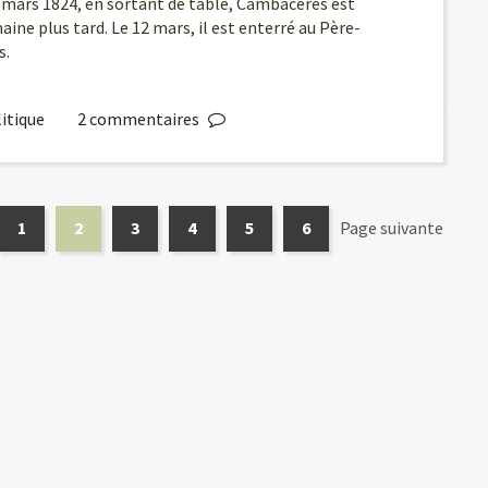
er mars 1824, en sortant de table, Cambacérès est
ine plus tard. Le 12 mars, il est enterré au Père-
s.
itique
2
commentaires
1
2
3
4
5
6
Page suivante