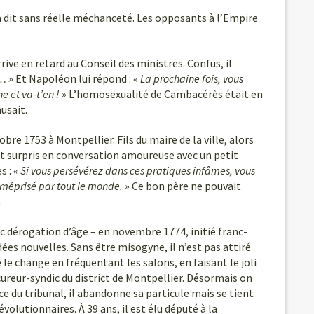
la dit sans réelle méchanceté. Les opposants à l’Empire
ive en retard au Conseil des ministres. Confus, il
… »
Et Napoléon lui répond :
« La prochaine fois, vous
 et va-t’en ! »
L’homosexualité de Cambacérès était en
usait.
e 1753 à Montpellier. Fils du maire de la ville, alors
 est surpris en conversation amoureuse avec un petit
s :
« Si vous persévérez dans ces pratiques infâmes, vous
, méprisé par tout le monde. »
Ce bon père ne pouvait
…
vec dérogation d’âge – en novembre 1774, initié franc-
dées nouvelles. Sans être misogyne, il n’est pas attiré
 le change en fréquentant les salons, en faisant le joli
cureur-syndic du district de Montpellier. Désormais on
ce du tribunal, il abandonne sa particule mais se tient
volutionnaires. À 39 ans, il est élu député à la