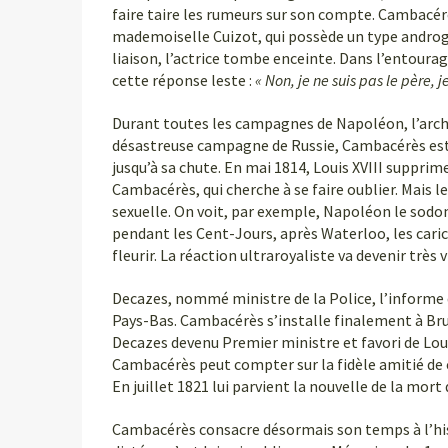
faire taire les rumeurs sur son compte. Cambacérè
mademoiselle Cuizot, qui possède un type androgy
liaison, l’actrice tombe enceinte. Dans l’entourag
cette réponse leste :
« Non, je ne suis pas le père,
Durant toutes les campagnes de Napoléon, l’archi
désastreuse campagne de Russie, Cambacérès est 
jusqu’à sa chute. En mai 1814, Louis XVIII supprim
Cambacérès, qui cherche à se faire oublier. Mais l
sexuelle. On voit, par exemple, Napoléon le sodo
pendant les Cent-Jours, après Waterloo, les car
fleurir. La réaction ultraroyaliste va devenir très 
Decazes, nommé ministre de la Police, l’informe qu
Pays-Bas. Cambacérès s’installe finalement à Bruxe
Decazes devenu Premier ministre et favori de Louis
Cambacérès peut compter sur la fidèle amitié de c
En juillet 1821 lui parvient la nouvelle de la mor
Cambacérès consacre désormais son temps à l’hist