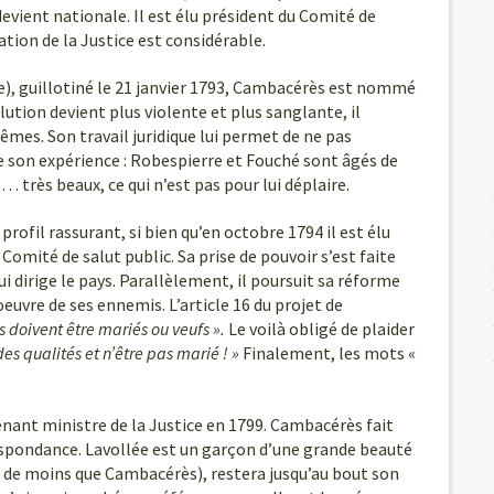
evient nationale. Il est élu président du Comité de
ation de la Justice est considérable.
tée), guillotiné le 21 janvier 1793, Cambacérès est nommé
ution devient plus violente et plus sanglante, il
trêmes. Son travail juridique lui permet de ne pas
ie son expérience : Robespierre et Fouché sont âgés de
t… très beaux, ce qui n’est pas pour lui déplaire.
rofil rassurant, si bien qu’en octobre 1794 il est élu
omité de salut public. Sa prise de pouvoir s’est faite
i dirige le pays. Parallèlement, il poursuit sa réforme
euvre de ses ennemis. L’article 16 du projet de
s doivent être mariés ou veufs ».
Le voilà obligé de plaider
es qualités et n’être pas marié ! »
Finalement, les mots «
venant ministre de la Justice en 1799. Cambacérès fait
espondance. Lavollée est un garçon d’une grande beauté
ans de moins que Cambacérès), restera jusqu’au bout son