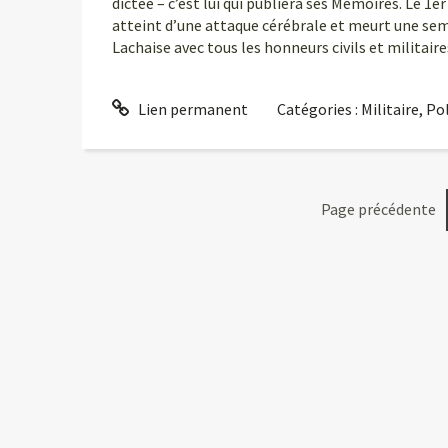
dictée – c’est lui qui publiera ses Mémoires. Le 1
atteint d’une attaque cérébrale et meurt une sema
Lachaise avec tous les honneurs civils et militaire
Lien permanent
Catégories :
Militaire
,
Pol
Page précédente