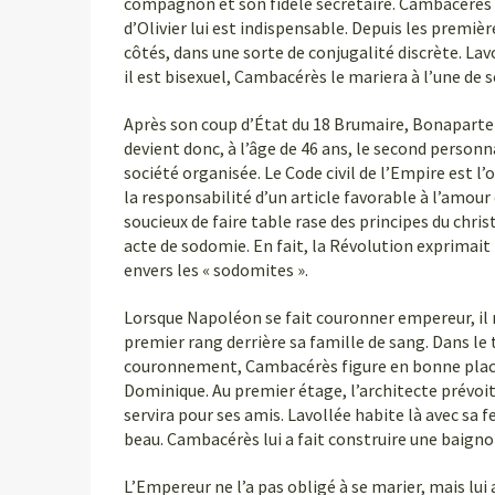
compagnon et son fidèle secrétaire. Cambacérès n
d’Olivier lui est indispensable. Depuis les premièr
côtés, dans une sorte de conjugalité discrète. L
il est bisexuel, Cambacérès le mariera à l’une de s
Après son coup d’État du 18 Brumaire, Bonaparte
devient donc, à l’âge de 46 ans, le second person
société organisée. Le Code civil de l’Empire est 
la responsabilité d’un article favorable à l’amou
soucieux de faire table rase des principes du chri
acte de sodomie. En fait, la Révolution exprimait 
envers les « sodomites ».
Lorsque Napoléon se fait couronner empereur, il
premier rang derrière sa famille de sang. Dans le
couronnement, Cambacérès figure en bonne place. I
Dominique. Au premier étage, l’architecte prévo
servira pour ses amis. Lavollée habite là avec sa 
beau. Cambacérès lui a fait construire une baign
L’Empereur ne l’a pas obligé à se marier, mais lui 