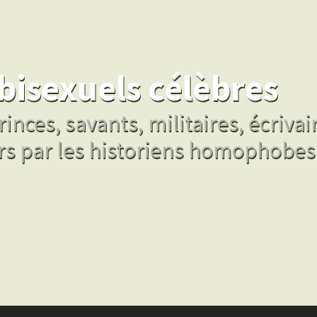
bisexuels célèbres
inces, savants, militaires, écrivai
rs par les historiens homophobes