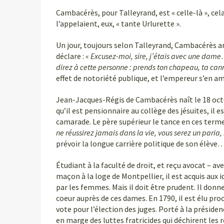
Cambacérès, pour Talleyrand, est « celle-là », ce
l’appelaient, eux, « tante Urlurette ».
Un jour, toujours selon Talleyrand, Cambacérès arr
déclare :
« Excusez-moi, sire, j’étais avec une dame
direz à cette personne : prends ton chapeau, ta canne
effet de notoriété publique, et l’empereur s’en am
Jean-Jacques-Régis de Cambacérès naît le 18 octobr
qu’il est pensionnaire au collège des jésuites, il
camarade. Le père supérieur le tance en ces terme
ne réussirez jamais dans la vie, vous serez un paria
prévoir la longue carrière politique de son élève
Étudiant à la faculté de droit, et reçu avocat – a
maçon à la loge de Montpellier, il est acquis aux i
par les femmes. Mais il doit être prudent. Il donne
coeur auprès de ces dames. En 1790, il est élu pro
vote pour l’élection des juges. Porté à la présiden
en marge des luttes fratricides qui déchirent les ré