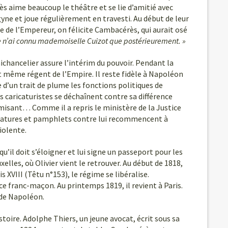
s aime beaucoup le théâtre et se lie d’amitié avec
ne et joue régulièrement en travesti. Au début de leur
e de l’Empereur, on félicite Cambacérès, qui aurait osé
 je n’ai connu mademoiselle Cuizot que postérieurement. »
chancelier assure l’intérim du pouvoir. Pendant la
même régent de l’Empire. Il reste fidèle à Napoléon
e d’un trait de plume les fonctions politiques de
es caricaturistes se déchaînent contre sa différence
misant… Comme il a repris le ministère de la Justice
icatures et pamphlets contre lui recommencent à
violente.
’il doit s’éloigner et lui signe un passeport pour les
lles, où Olivier vient le retrouver. Au début de 1818,
 XVIII (Têtu n°153), le régime se libéralise.
e franc-maçon. Au printemps 1819, il revient à Paris.
t de Napoléon.
oire. Adolphe Thiers, un jeune avocat, écrit sous sa