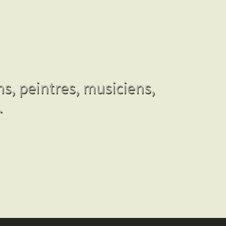
ns, peintres, musiciens,
.