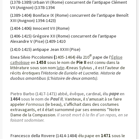
(1378-1389) Urbain VI (Rome) concurrent de l’antipape Clément
VII (Avignon) (1378-1394
(1389-1404) Boniface IX (Rome) concurrent de l’antipape Benoît
XIII (Avignon) 1394-1423)
(1404-1406) Innocent VII (Rome)
(1406-1415) Grégoire XII (Rome) concurrent de l’antipape
Alexandre V (Pise) (1409-1410
(1410-1415) antipape Jean XXIII (Pise)
e
Enea Silvio Piccolomini
(
1405-1464)
élu
210
pape de
l'
Église
catholique
en
1458
sous le nom de
Pie II
est connu dans la
littérature sous son nom
latin
Æneas Sylvius , il est l’auteur de
récits érotiques
l'
Historia de Eurialo et Lucretia. Historia de
duobus amantibus
(L'histoire de deux amants)
.
Pietro Barbo (1417-1471) abbé, évêque, cardinal, élu
pape
en
1464
sous le nom de
Paul II
,
Vaniteux, il s'amusait à se faire
appeler
Formosus
(le beau), s'affichait dans des costumes
extravagants, et il était surnommé par ses ennemis "Notre
Dame de la Compassion.
Il serait mort à la fin d’un repas, en se
faisant sodomiser.
Francesco della Rovere
(1414-1484)
élu pape en
1471
sous le