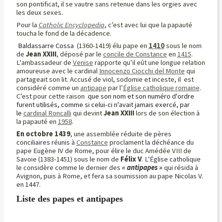
son pontificat, il se vautre sans retenue dans les orgies avec
les deux sexes.
Pour la
Catholic Encyclopedia
, c’est avec lui que la papauté
toucha le fond de la décadence.
Baldassarre Cossa
(1360-1419) élu pape
en
1410
sous le nom
de
Jean XXIII
, déposé par le
concile de Constance
en
1415
.
L'ambassadeur de
Venise
rapporte qu’il eût une longue relation
amoureuse avec le cardinal
Innocenzo Ciocchi del Monte
qui
partageait son lit. Accusé de viol, sodomie et inceste,
il est
considéré comme un
antipape
par l’
Église catholique romaine
.
C’est pour cette raison
que son nom et son numéro d'ordre
furent utilisés, comme si celui-ci n'avait jamais exercé, par
le
cardinal Roncalli
qui devint
Jean
XXIII
lors de son élection à
la papauté en
1958
.
En octobre 1439
, une assemblée réduite
de pères
conciliaires réunis à
Constance
proclament la déchéance du
pape Eugène IV de Rome, pour élire le
duc Amédée VIII de
Savoie (1383-1451)
sous le nom de
Félix V
. L'Église catholique
le considère comme le dernier des
« antipapes »
qui résida à
Avignon, puis à Rome, et fera sa soumission au pape Nicolas V.
en 1447.
Liste des papes et antipapes