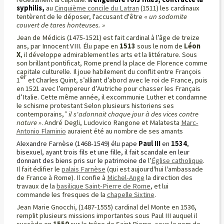
syphilis,
au
Cinquième concile du Latran
(1511) les cardinaux
tentèrent de le déposer, l'accusant d'être «
un sodomite
couvert de tares honteuses. »
Jean de Médicis (1475-1521) est fait cardinal à l’âge de treize
ans, par Innocent VIII. Élu pape en
1513
sous le nom de
Léon
X
, il développe admirablement les arts et la littérature. Sous
son brillant pontificat, Rome prend la place de Florence comme
capitale culturelle. Il joue habilement du conflit entre François
er
1
et Charles Quint, s’alliant d’abord avec le roi de France, puis
en 1521 avec l’empereur d’Autriche pour chasser les Français
d’Italie. Cette même année, il excommunie Luther et condamne
le schisme protestant Selon plusieurs historiens ses
contemporains,
”
il s'adonnait chaque jour à des vices contre
nature »
. André Degli, Ludovico Rangone et Malatesta
Marc-
Antonio Flaminio
auraient été au nombre de ses amants
Alexandre Farnèse (1468-1549) élu pape
Paul III
en
1534
,
bisexuel, ayant trois fils et une fille, il fait scandale en leur
donnant des biens pris sur le patrimoine de
l’
Église catholique
.
Il fait édifier le
palais Farnèse
(qui est aujourd'hui l'ambassade
de France à Rome). Il confie à
Michel-Ange
la direction des
travaux de la
basilique Saint-Pierre de Rome
, et lui
commande les fresques de la
chapelle Sixtine
.
Jean ­Marie Gnocchi, (1487-1555) cardinal del Monte en 1536,
remplit plusieurs missions importantes sous Paul III auquel il