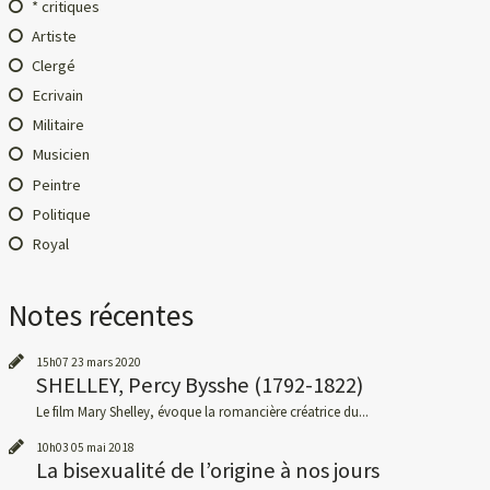
* critiques
Artiste
Clergé
Ecrivain
Militaire
Musicien
Peintre
Politique
Royal
Notes récentes
15h07
23
mars 2020
SHELLEY, Percy Bysshe (1792-1822)
Le film Mary Shelley, évoque la romancière créatrice du...
10h03
05
mai 2018
La bisexualité de l’origine à nos jours