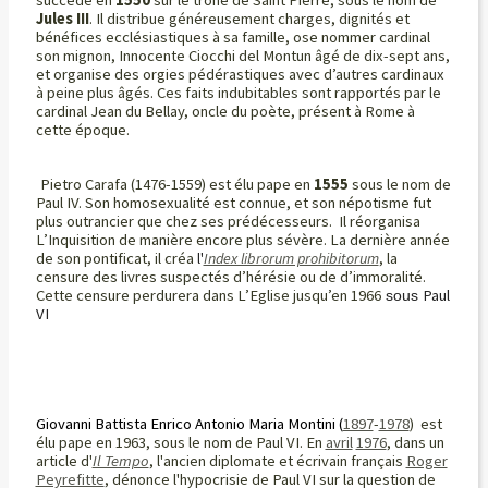
succède en
1550
sur le trône de Saint Pierre, sous le nom de
Jules III
. Il distribue généreusement charges, dignités et
bénéfices ecclésiastiques à sa famille, ose nommer cardinal
son mignon, Innocente Ciocchi del Montun âgé de dix-sept ans,
et organise des orgies pédérastiques avec d’autres cardinaux
à peine plus âgés. Ces faits indubitables sont rapportés par le
cardinal Jean du Bellay, oncle du poète, présent à Rome à
cette époque.
Pietro Carafa (1476-1559) est élu pape en
1555
sous le nom de
Paul IV. Son homosexualité est connue, et son népotisme fut
plus outrancier que chez ses prédécesseurs. Il réorganisa
L’Inquisition de manière encore plus sévère. La dernière année
de son pontificat, il créa
l'
Index librorum prohibitorum
, la
censure des livres suspectés d’hérésie ou de d’immoralité.
Cette censure perdurera dans L’Eglise jusqu’en 1966
Paul
sous
VI
Giovanni Battista Enrico Antonio Maria Montini (
1897
-
1978
) est
élu pape en 1963, sous le nom de Paul VI.
En
avril
1976
, dans un
article d'
Il Tempo
, l'ancien diplomate et écrivain français
Roger
Peyrefitte
, dénonce l'hypocrisie de Paul VI sur la question de