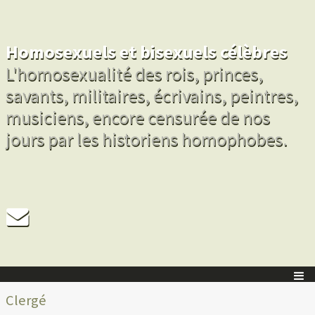
Homosexuels et bisexuels célèbres
L'homosexualité des rois, princes,
savants, militaires, écrivains, peintres,
musiciens, encore censurée de nos
jours par les historiens homophobes.
Clergé