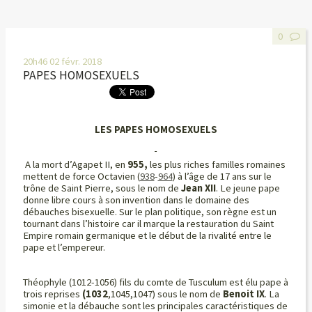
0
20h46
02
févr. 2018
PAPES HOMOSEXUELS
LES PAPES HOMOSEXUELS
A la mort d’Agapet II,
en
955,
les plus riches familles romaines
mettent de force
Octavien (
938
-
964
) à l’âge de
17 ans sur le
trône de Saint Pierre, sous le nom de
Jean
XII
. Le jeune pape
donne libre cours à son invention dans le domaine des
débauches bisexuelle. Sur le plan politique, son règne est un
tournant dans l’histoire car il marque la restauration du Saint
Empire romain germanique et le début de la rivalité entre le
pape et l’empereur.
Théophyle (1012-1056) fils du comte de Tusculum est élu pape à
trois reprises
(1032
,1045,1047) sous le nom de
Benoit IX
.
La
simonie et la débauche sont les principales caractéristiques de