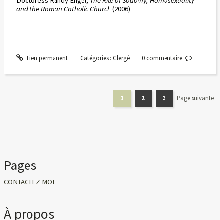
Doctoress Randy Engel,
The Rite of Sodomy, Homosexuality
and the Roman Catholic Church
(2006)
Lien permanent
Catégories :
Clergé
0
commentaire
1
2
3
Page suivante
Pages
CONTACTEZ MOI
À propos