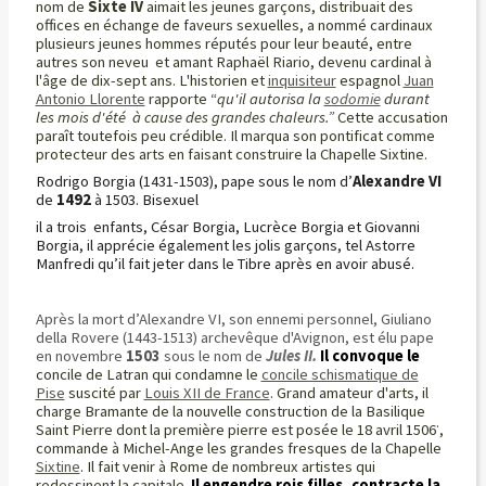
nom de
Sixte IV
aimait les jeunes garçons, distribuait des
offices en échange de faveurs sexuelles, a nommé cardinaux
plusieurs jeunes hommes réputés pour leur beauté, entre
autres son neveu et amant Raphaël Riario, devenu cardinal à
l'âge de dix-sept ans. L'historien et
inquisiteur
espagnol
Juan
Antonio Llorente
rapporte “
qu'il autorisa la
sodomie
durant
les mois d'été à cause des grandes chaleurs.”
Cette accusation
paraît toutefois peu crédible. Il marqua son pontificat comme
protecteur des arts en faisant construire la Chapelle Sixtine.
Rodrigo Borgia (1431-1503), pape sous le nom d’
Alexandre VI
de
1492
à 1503. Bisexuel
il a trois enfants, César Borgia, Lucrèce Borgia et Giovanni
Borgia, il apprécie également les jolis garçons, tel Astorre
Manfredi qu’il fait jeter dans le Tibre après en avoir abusé.
Après la mort d’Alexandre VI, son ennemi personnel, Giuliano
della Rovere (1443-1513) archevêque d'Avignon, est élu pape
en novembre
1503
sous le nom de
Jules II.
Il convoque le
concile de Latran qui condamne le
concile schismatique de
Pise
suscité par
Louis XII de France
. Grand amateur d'arts, il
charge
Bramante de la nouvelle construction de la Basilique
.
Saint Pierre dont la première pierre est posée le 18 avril 1506
,
commande à Michel-Ange les grandes fresques de la Chapelle
Sixtine
. Il fait venir à Rome de nombreux artistes qui
redessinent la capitale
.
Il engendre rois filles, contracte la