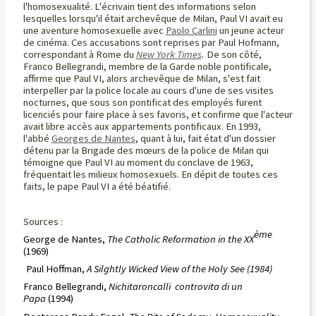
l'homosexualité. L'écrivain tient des informations selon
lesquelles lorsqu'il était archevêque de Milan, Paul VI avait eu
une aventure homosexuelle avec
Paolo Carlini
un jeune acteur
de cinéma. Ces accusations sont reprises par Paul Hofmann,
correspondant à Rome du
New York Times
.
De son côté,
Franco Bellegrandi, membre de la Garde noble pontificale,
affirme que Paul VI, alors archevêque de Milan, s'est fait
interpeller par la police locale au cours d'une de ses visites
nocturnes, que sous son pontificat des employés furent
licenciés pour faire place à ses favoris, et confirme que l'acteur
avait libre accès aux appartements pontificaux. En 1993,
l'abbé
Georges de Nantes
, quant à lui, fait état d'un dossier
détenu par la Brigade des mœurs de la police de Milan qui
témoigne que Paul VI au moment du conclave de 1963,
fréquentait les milieux homosexuels. En dépit de toutes ces
faits, le pape Paul VI a été béatifié.
Sources :
ème
George de Nantes,
The Catholic Reformation in the XX
(1969)
Paul Hoffman,
A Silghtly Wicked View of the Holy See (1984)
Franco Bellegrandi,
Nichitaroncalli controvita di un
Papa
(1994)