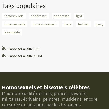
Tags populaires
homosexuels
pédérastie
pédéraste
lgbt
homosexualité
travestissement
trans
lesbian
g-a-y
bisexualité
S'abonner au flux RSS
S'abonner au flux ATOM
Homosexuels et bisexuels célèbres
L'homosexualité des rois, princes, savants,
militaires, écrivains, peintres, musiciens, encore
censurée de nos jours par les historiens