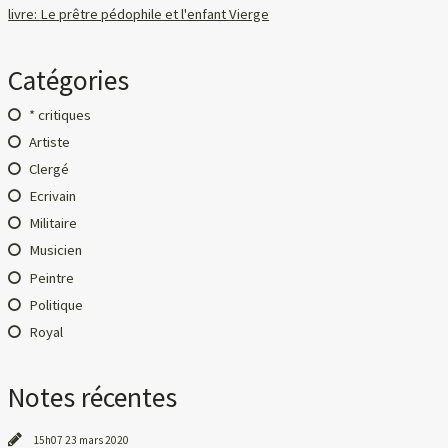
livre: Le prêtre pédophile et l'enfant Vierge
Catégories
* critiques
Artiste
Clergé
Ecrivain
Militaire
Musicien
Peintre
Politique
Royal
Notes récentes
15h07
23
mars 2020