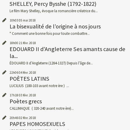
SHELLEY, Percy Bysshe (1792-1822)
Le film Mary Shelley, évoque la romancière créatrice du...
10h03
05
mai 2018
La bisexualité de l’origine à nos jours
" Comment une bonne fois pour toute combattre...
18h00
21
févr. 2018
EDOUARD II d'Angleterre Ses amants cause de
la...
ÉDOUARD II d’Angleterre (1284-1327) Depuis l’âge de...
22h06
04
févr. 2018
POÈTES LATINS
LUCILIUS (180-103 avant notre ère ) ...
17h18
03
févr. 2018
Poètes grecs
CALLIMAQUE ( 320-240 avant notre ère)...
20h46
02
févr. 2018
PAPES HOMOSEXUELS