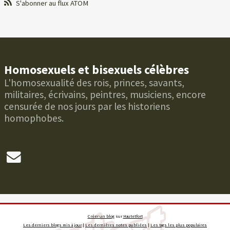
S'abonner au flux ATOM
Homosexuels et bisexuels célèbres
L'homosexualité des rois, princes, savants,
militaires, écrivains, peintres, musiciens, encore
censurée de nos jours par les historiens
homophobes.
Créer un blog
sur
Hautetfort
Les derniers blogs mis à jour
|
Les dernières notes publiées
|
Les tags les plus populaires