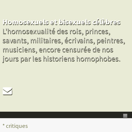
Homosexuels et bisexuels célèbres
L'homosexualité des rois, princes,
savants, militaires, écrivains, peintres,
musiciens, encore censurée de nos
jours par les historiens homophobes.
* critiques