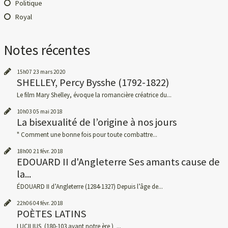
Politique
Royal
Notes récentes
15h07
23
mars 2020
SHELLEY, Percy Bysshe (1792-1822)
Le film Mary Shelley, évoque la romancière créatrice du...
10h03
05
mai 2018
La bisexualité de l’origine à nos jours
" Comment une bonne fois pour toute combattre...
18h00
21
févr. 2018
EDOUARD II d'Angleterre Ses amants cause de
la...
ÉDOUARD II d’Angleterre (1284-1327) Depuis l’âge de...
22h06
04
févr. 2018
POÈTES LATINS
LUCILIUS (180-103 avant notre ère ) ...