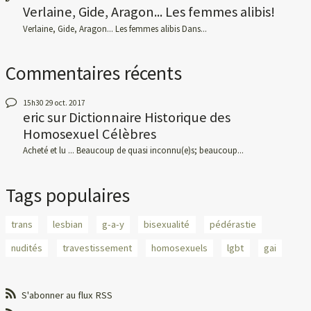
Verlaine, Gide, Aragon... Les femmes alibis!
Verlaine, Gide, Aragon... Les femmes alibis Dans...
Commentaires récents
15h30
29
oct. 2017
eric
sur
Dictionnaire Historique des
Homosexuel Célèbres
Acheté et lu ... Beaucoup de quasi inconnu(e)s; beaucoup...
Tags populaires
trans
lesbian
g-a-y
bisexualité
pédérastie
nudités
travestissement
homosexuels
lgbt
gai
S'abonner au flux RSS