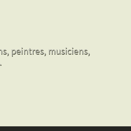
ns, peintres, musiciens,
.