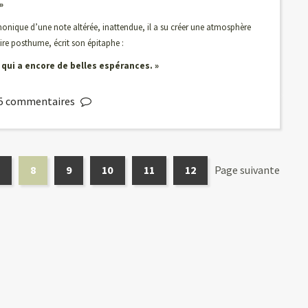
»
onique d’une note altérée, inattendue, il a su créer une atmosphère
ire posthume, écrit son épitaphe :
 qui a encore de belles espérances. »
5
commentaires
8
9
10
11
12
Page suivante