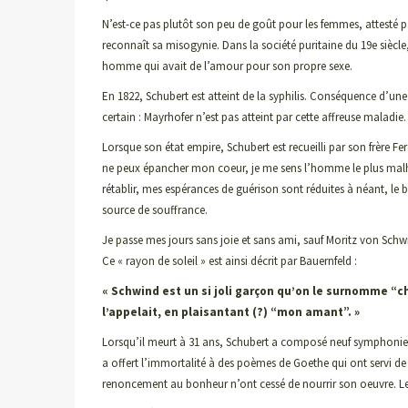
N’est-ce pas plutôt son peu de goût pour les femmes, attesté 
reconnaît sa misogynie. Dans la société puritaine du 19e siècle, 
homme qui avait de l’amour pour son propre sexe.
En 1822, Schubert est atteint de la syphilis. Conséquence d’une 
certain : Mayrhofer n’est pas atteint par cette affreuse maladie.
Lorsque son état empire, Schubert est recueilli par son frère Fe
ne peux épancher mon coeur, je me sens l’homme le plus malhe
rétablir, mes espérances de guérison sont réduites à néant, le 
source de souffrance.
Je passe mes jours sans joie et sans ami, sauf Moritz von Schwi
Ce « rayon de soleil » est ainsi décrit par Bauernfeld :
« Schwind est un si joli garçon qu’on le surnomme 
l’appelait, en plaisantant (?) “mon amant”. »
Lorsqu’il meurt à 31 ans, Schubert a composé neuf symphonies
a offert l’immortalité à des poèmes de Goethe qui ont servi de pa
renoncement au bonheur n’ont cessé de nourrir son oeuvre. L