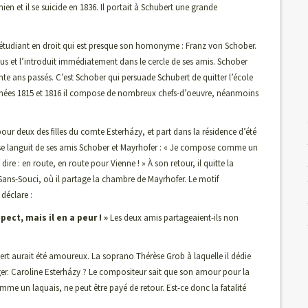
en et il se suicide en 1836. Il portait à Schubert une grande
étudiant en droit qui est presque son homonyme : Franz von Schober.
eus et l’introduit immédiatement dans le cercle de ses amis. Schober
ante ans passés. C’est Schober qui persuade Schubert de quitter l’école
années 1815 et 1816 il compose de nombreux chefs-d’oeuvre, néanmoins
ur deux des filles du comte Esterházy, et part dans la résidence d’été
l se languit de ses amis Schober et Mayrhofer : « Je compose comme un
dire : en route, en route pour Vienne ! » À son retour, il quitte la
ans-Souci, où il partage la chambre de Mayrhofer. Le motif
déclare :
ct, mais il en a peur ! »
Les deux amis partageaient-ils non
rt aurait été amoureux. La soprano Thérèse Grob à laquelle il dédie
nger. Caroline Esterházy ? Le compositeur sait que son amour pour la
omme un laquais, ne peut être payé de retour. Est-ce donc la fatalité