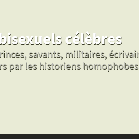
bisexuels célèbres
inces, savants, militaires, écrivai
rs par les historiens homophobes