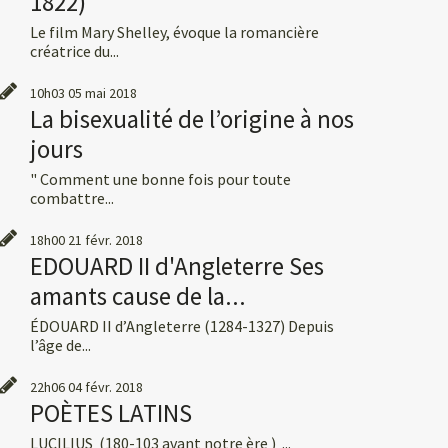
1822)
Le film Mary Shelley, évoque la romancière
créatrice du...
10h03
05
mai 2018
La bisexualité de l’origine à nos
jours
" Comment une bonne fois pour toute
combattre...
18h00
21
févr. 2018
EDOUARD II d'Angleterre Ses
amants cause de la...
ÉDOUARD II d’Angleterre (1284-1327) Depuis
l’âge de...
22h06
04
févr. 2018
POÈTES LATINS
LUCILIUS (180-103 avant notre ère ) ...