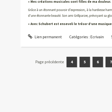
« Mes créations musicales sont filles de ma douleur. 
Grâce à un étonnant pouvoir d’expression, à la hardiesse harm
d’une étonnante beauté. Son ami Grillparzer, prévoyant sa glo
« Avec Schubert est enseveli le trésor d’une musique
Lien permanent
Catégories :
Ecrivain
Page précédente
4
5
6
7