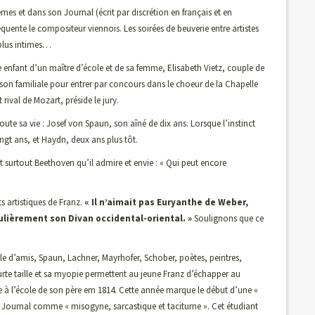
s et dans son Journal (écrit par discrétion en français et en
quente le compositeur viennois. Les soirées de beuverie entre artistes
 plus intimes…
e enfant d’un maître d’école et de sa femme, Elisabeth Vietz, couple de
ison familiale pour entrer par concours dans le choeur de la Chapelle
 rival de Mozart, préside le jury.
toute sa vie : Josef von Spaun, son aîné de dix ans. Lorsque l’instinct
ingt ans, et Haydn, deux ans plus tôt.
 surtout Beethoven qu’il admire et envie : « Qui peut encore
s artistiques de Franz.
« Il n’aimait pas Euryanthe de Weber,
ulièrement son Divan occidental-oriental. »
Soulignons que ce
cle d’amis, Spaun, Lachner, Mayrhofer, Schober, poètes, peintres,
ourte taille et sa myopie permettent au jeune Franz d’échapper au
aire à l’école de son père em 1814. Cette année marque le début d’une «
n Journal comme « misogyne, sarcastique et taciturne ». Cet étudiant