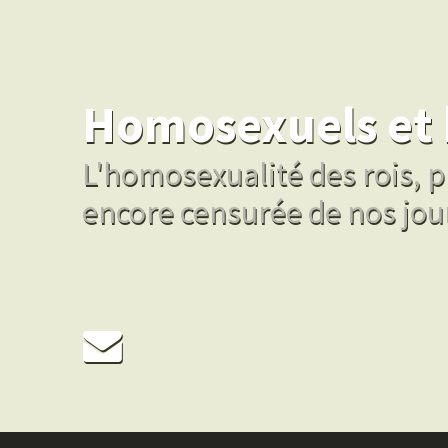
Homosexuels et 
L'homosexualité des rois, pr
encore censurée de nos jou