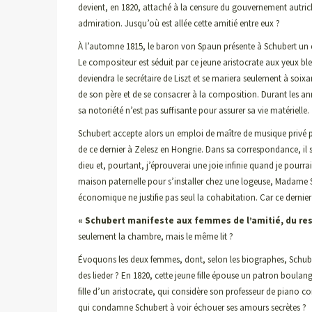
devient, en 1820, attaché à la censure du gouvernement autrichi
admiration. Jusqu’où est allée cette amitié entre eux ?
À l’automne 1815, le baron von Spaun présente à Schubert un 
Le compositeur est séduit par ce jeune aristocrate aux yeux bl
deviendra le secrétaire de Liszt et se mariera seulement à soix
de son père et de se consacrer à la composition. Durant les 
sa notoriété n’est pas suffisante pour assurer sa vie matérielle.
Schubert accepte alors un emploi de maître de musique privé po
de ce dernier à Zelesz en Hongrie. Dans sa correspondance, i
dieu et, pourtant, j’éprouverai une joie infinie quand je pourrai 
maison paternelle pour s’installer chez une logeuse, Madame S
économique ne justifie pas seul la cohabitation. Car ce dernier 
« Schubert manifeste aux femmes de l’amitié, du respe
seulement la chambre, mais le même lit ?
Évoquons les deux femmes, dont, selon les biographes, Schube
des lieder ? En 1820, cette jeune fille épouse un patron boula
fille d’un aristocrate, qui considère son professeur de piano c
qui condamne Schubert à voir échouer ses amours secrètes ?