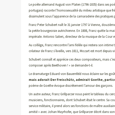
Le poète allemand August von Platen (1796-1835) dans ses poème
portugais) raconte l’homosexualité du milieu artistique que fré
dissimulent sous l’apparence de la camaraderie des pratiques
Franz Peter Schubert naît le 31 janvier 1797 à Vienne, douzièm
la petite bourgeoisie autrichienne. En 1808, Franz quitte la ma
impériale. Antonio Salieri, directeur de la musique de la Cour et
Au collège, Franz rencontre l’ami fidèle qui restera son intime 
créateur de Franz s’éveille, vers 1811, Mozart est mort depuis v
Schubert connaît et apprécie ces deux compositeurs, mais c’est
composer après Beethoven ! » se demande-t-il.
Le dramaturge Eduard von Bauernfeld nous éclaire sur les goût
mais adorait Der Freischütz, admirait Goethe, partic
poème de Goethe évoque discrètement l’amour des garçons.
Un autre auteur, Franz Grillparzer nous peint le tableau du cer
musiciens, fonctionnaires, dont Schubert était le centre. Sa c
service militaire, il prend alors ses fonctions de maître auxili
amitié » avec Johan Mayrhofer, que Grillparzer décrit dans so