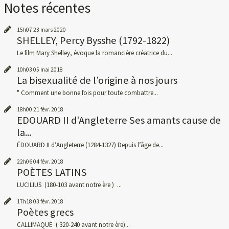
Notes récentes
15h07
23
mars 2020
SHELLEY, Percy Bysshe (1792-1822)
Le film Mary Shelley, évoque la romancière créatrice du...
10h03
05
mai 2018
La bisexualité de l’origine à nos jours
" Comment une bonne fois pour toute combattre...
18h00
21
févr. 2018
EDOUARD II d'Angleterre Ses amants cause de
la...
ÉDOUARD II d’Angleterre (1284-1327) Depuis l’âge de...
22h06
04
févr. 2018
POÈTES LATINS
LUCILIUS (180-103 avant notre ère ) ...
17h18
03
févr. 2018
Poètes grecs
CALLIMAQUE ( 320-240 avant notre ère)...