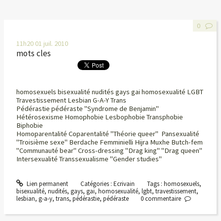
0
11h20
01
juil. 2010
mots cles
homosexuels bisexualité nudités gays gai homosexualité LGBT
Travestissement Lesbian G-A-Y Trans
Pédérastie pédéraste "Syndrome de Benjamin"
Hétérosexisme Homophobie Lesbophobie Transphobie
Biphobie
Homoparentalité Coparentalité "Théorie queer" Pansexualité
"Troisième sexe" Berdache Femminielli Hijra Muxhe Butch-fem
"Communauté bear" Cross-dressing "Drag king" "Drag queen"
Intersexualité Transsexualisme "Gender studies"
Lien permanent
Catégories :
Ecrivain
Tags :
homosexuels
,
bisexualité
,
nudités
,
gays
,
gai
,
homosexualité
,
lgbt
,
travestissement
,
lesbian
,
g-a-y
,
trans
,
pédérastie
,
pédéraste
0
commentaire