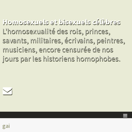
Homosexuels et bisexuels célèbres
L'homosexualité des rois, princes,
savants, militaires, écrivains, peintres,
musiciens, encore censurée de nos
jours par les historiens homophobes.
gai