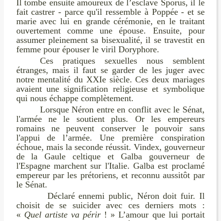
Il tombe ensuite amoureux de l’esclave Sporus, il le
fait castrer - parce qu'il ressemble à Poppée - et se
marie avec lui en grande cérémonie, en le traitant
ouvertement comme une épouse. Ensuite, pour
assumer pleinement sa bisexualité, il se travestit en
femme pour épouser le viril Doryphore.
Ces pratiques sexuelles nous semblent
étranges, mais il faut se garder de les juger avec
notre mentalité du XXIe siècle. Ces deux mariages
avaient une signification religieuse et symbolique
qui nous échappe complètement.
Lorsque Néron entre en conflit avec le Sénat,
l'armée ne le soutient plus. Or les empereurs
romains ne peuvent conserver le pouvoir sans
l'appui de l’armée. Une première conspiration
échoue, mais la seconde réussit. Vindex, gouverneur
de la Gaule celtique et Galba gouverneur de
l'Espagne marchent sur l'Italie. Galba est proclamé
empereur par les prétoriens, et reconnu aussitôt par
le Sénat.
Déclaré ennemi public, Néron doit fuir. Il
choisit de se suicider avec ces derniers mots :
«
Quel artiste va périr
! » L’amour que lui portait