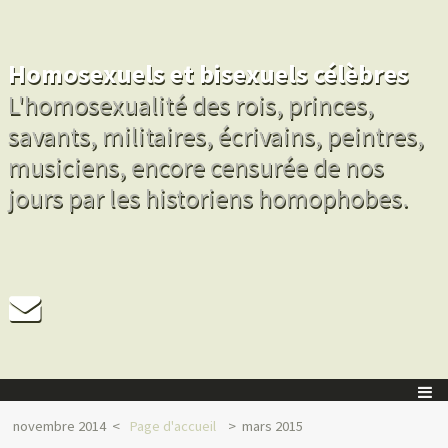
Homosexuels et bisexuels célèbres
L'homosexualité des rois, princes,
savants, militaires, écrivains, peintres,
musiciens, encore censurée de nos
jours par les historiens homophobes.
novembre 2014
Page d'accueil
mars 2015