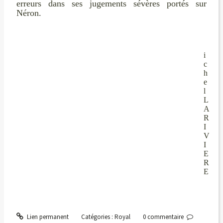
erreurs dans ses jugements sévères portés sur
Néron.
i
c
h
e
l
L
A
R
I
V
I
E
R
E
Lien permanent
Catégories :
Royal
0
commentaire