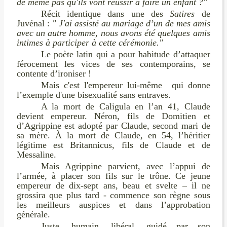
de même pas qu'ils vont réussir à faire un enfant ?"
Récit identique dans une des
Satires
de
Juvénal :
" J'ai assisté au mariage d’un de mes amis
avec un autre homme, nous avons été quelques amis
intimes à participer à cette cérémonie."
Le poète latin qui a pour habitude d’attaquer
férocement les vices de ses contemporains, se
contente d’ironiser !
Mais c'est l'empereur lui-même qui donne
l’exemple d'une bisexualité sans entraves.
A la mort de Caligula en l’an 41, Claude
devient empereur. Néron, fils de Domitien et
d’Agrippine est adopté par Claude, second mari de
sa mère. À la mort de Claude, en 54, l’héritier
légitime est Britannicus, fils de Claude et de
Messaline.
Mais Agrippine parvient, avec l’appui de
l’armée, à placer son fils sur le trône. Ce jeune
empereur de dix-sept ans, beau et svelte – il ne
grossira que plus tard - commence son règne sous
les meilleurs auspices et dans l’approbation
générale.
Juste, humain, libéral, guidé par son