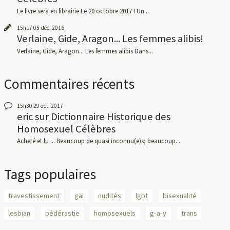
Le livre sera en librairie Le 20 octobre 2017 ! Un...
15h17
05
déc. 2016
Verlaine, Gide, Aragon... Les femmes alibis!
Verlaine, Gide, Aragon... Les femmes alibis Dans...
Commentaires récents
15h30
29
oct. 2017
eric
sur
Dictionnaire Historique des
Homosexuel Célèbres
Acheté et lu ... Beaucoup de quasi inconnu(e)s; beaucoup...
Tags populaires
travestissement
gai
nudités
lgbt
bisexualité
lesbian
pédérastie
homosexuels
g-a-y
trans