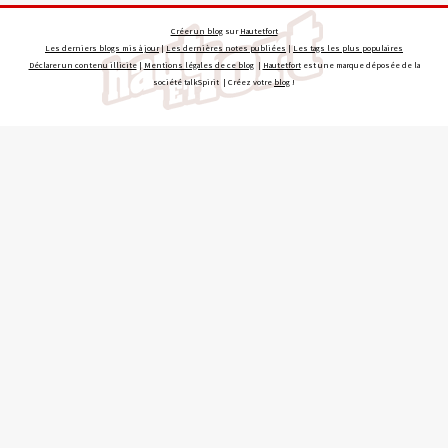
Créer un blog
sur
Hautetfort
Les derniers blogs mis à jour
|
Les dernières notes publiées
|
Les tags les plus populaires
Déclarer un contenu illicite
|
Mentions légales de ce blog
|
Hautetfort
est une marque déposée de la
société talkSpirit | Créez votre
blog
!