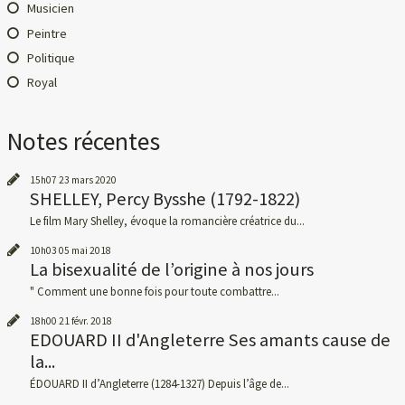
Musicien
Peintre
Politique
Royal
Notes récentes
15h07
23
mars 2020
SHELLEY, Percy Bysshe (1792-1822)
Le film Mary Shelley, évoque la romancière créatrice du...
10h03
05
mai 2018
La bisexualité de l’origine à nos jours
" Comment une bonne fois pour toute combattre...
18h00
21
févr. 2018
EDOUARD II d'Angleterre Ses amants cause de
la...
ÉDOUARD II d’Angleterre (1284-1327) Depuis l’âge de...