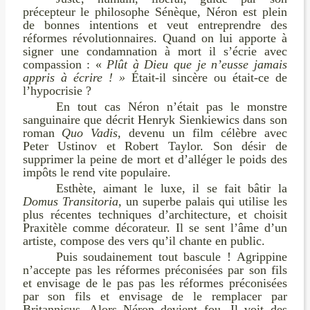
précepteur le philosophe Sénèque, Néron est plein
de bonnes intentions et veut entreprendre des
réformes révolutionnaires. Quand on lui apporte à
signer une condamnation à mort il s’écrie avec
compassion : «
Plût à Dieu que je n’eusse jamais
appris à écrire ! »
Était-il sincère ou était-ce de
l’hypocrisie ?
En tout cas Néron n’était pas le monstre
sanguinaire que décrit Henryk Sienkiewics dans son
roman
Quo Vadis,
devenu un film célèbre avec
Peter Ustinov et Robert Taylor. Son désir de
supprimer la peine de mort et d’alléger le poids des
impôts le rend vite populaire.
Esthète, aimant le luxe, il se fait bâtir la
Domus Transitoria,
un superbe palais qui utilise les
plus récentes techniques d’architecture, et choisit
Praxitèle comme décorateur. Il se sent l’âme d’un
artiste, compose des vers qu’il chante en public.
Puis soudainement tout bascule ! Agrippine
n’accepte pas les réformes préconisées par son fils
et envisage de le pas pas les réformes préconisées
par son fils et envisage de le remplacer par
Britannicus. Alors Néron devient fou. Il voit des