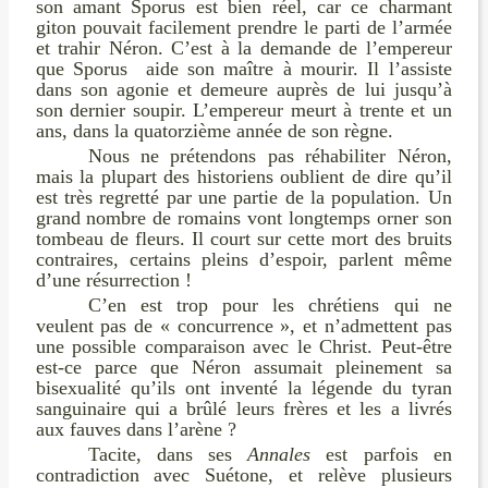
son amant Sporus est bien réel, car ce charmant
giton pouvait facilement prendre le parti de l’armée
et trahir Néron. C’est à la demande de l’empereur
que Sporus aide son maître à mourir. Il l’assiste
dans son agonie et demeure auprès de lui jusqu’à
son dernier soupir. L’empereur meurt à trente et un
ans, dans la quatorzième année de son règne.
Nous ne prétendons pas réhabiliter Néron,
mais la plupart des historiens oublient de dire qu’il
est très regretté par une partie de la population. Un
grand nombre de romains vont longtemps orner son
tombeau de fleurs. Il court sur cette mort des bruits
contraires, certains pleins d’espoir, parlent même
d’une résurrection !
C’en est trop pour les chrétiens qui ne
veulent pas de « concurrence », et n’admettent pas
une possible comparaison avec le Christ. Peut-être
est-ce parce que Néron assumait pleinement sa
bisexualité qu’ils ont inventé la légende du tyran
sanguinaire qui a brûlé leurs frères et les a livrés
aux fauves dans l’arène ?
Tacite, dans ses
Annales
est parfois en
contradiction avec Suétone, et relève plusieurs