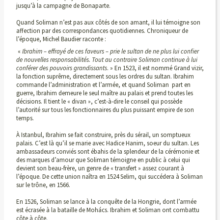
jusqu’à la campagne de Bonaparte.
Quand Soliman n’est pas aux côtés de son amant, il lui témoigne son
affection par des correspondances quotidiennes. Chroniqueur de
l’époque, Michel Baudier raconte :
«
Ibrahim – effrayé de ces faveurs – prie le sultan de ne plus lui confier
de nouvelles responsabilités. Tout au contraire Soliman continue à lui
conférer des pouvoirs grandissants
. » En 1523, il est nommé Grand vizir,
la fonction suprême, directement sous les ordres du sultan. Ibrahim
commande l’administration et l’armée, et quand Soliman part en
guerre, Ibrahim demeure le seul maître au palais et prend toutes les
décisions. Il tient le « divan », c’est-à-dire le conseil qui possède
l’autorité sur tous les fonctionnaires du plus puissant empire de son
temps.
À Istanbul, Ibrahim se fait construire, près du sérail, un somptueux
palais. C’est là qu’il se marie avec Hadice Hanim, soeur du sultan. Les
ambassadeurs conviés sont ébahis de la splendeur de la cérémonie et
des marques d’amour que Soliman témoigne en public à celui qui
devient son beau-frère, un genre de « transfert » assez courant à
l’époque. De cette union naîtra en 1524 Selim, qui succédera à Soliman
sur le trône, en 1566.
En 1526, Soliman se lance à la conquête de la Hongrie, dont l’armée
est écrasée à la bataille de Mohács. Ibrahim et Soliman ont combattu
côte à côte.