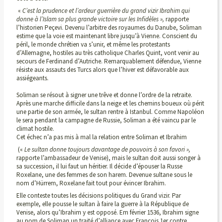
«
C’est la prudence et l’ardeur guerrière du grand vizir Ibrahim qui
donne à l’Islam sa plus grande victoire sur les Infidèles »,
rapporte
l’historien Peçevi. Devenu l’arbitre des royaumes du Danube, Soliman
estime que la voie est maintenant libre jusqu’à Vienne. Conscient du
péril, le monde chrétien va s’unir, et même les protestants
d’Allemagne, hostiles au très catholique Charles Quint, vont venir au
secours de Ferdinand d’Autriche. Remarquablement défendue, Vienne
résiste aux assauts des Turcs alors que l’hiver est défavorable aux
assiégeants.
Soliman se résout à signer une trêve et donne l’ordre de la retraite.
Après une marche difficile dans la neige et les chemins boueux où périt
une partie de son armée, le sultan rentre à Istanbul. Comme Napoléon
le sera pendant la campagne de Russie, Soliman a été vaincu par le
climat hostile.
Cet échec n’a pas mis à mal la relation entre Soliman et Ibrahim
(«
Le sultan donne toujours davantage de pouvoirs à son favori »,
rapporte l’ambassadeur de Venise), mais le sultan doit aussi songer à
sa succession, il lui faut un héritier. Il décide d’épouser la Russe
Roxelane, une des femmes de son harem. Devenue sultane sous le
nom d’Hürrem, Roxelane fait tout pour évincer Ibrahim.
Elle conteste toutes les décisions politiques du Grand vizir. Par
exemple, elle pousse le sultan à faire la guerre à la République de
Venise, alors qu’Ibrahim y est opposé. Em février 1536, Ibrahim signe
au nom de Soliman un traité d’alliance avec François 1er contre