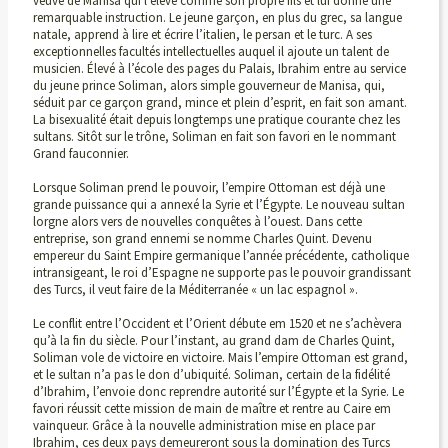
veuve de Manisa qui l’élève comme son propre fils et lui donne une
remarquable instruction. Le jeune garçon, en plus du grec, sa langue
natale, apprend à lire et écrire l’italien, le persan et le turc. A ses
exceptionnelles facultés intellectuelles auquel il ajoute un talent de
musicien. Élevé à l’école des pages du Palais, Ibrahim entre au service
du jeune prince Soliman, alors simple gouverneur de Manisa, qui,
séduit par ce garçon grand, mince et plein d’esprit, en fait son amant.
La bisexualité était depuis longtemps une pratique courante chez les
sultans. Sitôt sur le trône, Soliman en fait son favori en le nommant
Grand fauconnier.
Lorsque Soliman prend le pouvoir, l’empire Ottoman est déjà une
grande puissance qui a annexé la Syrie et l’Égypte. Le nouveau sultan
lorgne alors vers de nouvelles conquêtes à l’ouest. Dans cette
entreprise, son grand ennemi se nomme Charles Quint. Devenu
empereur du Saint Empire germanique l’année précédente, catholique
intransigeant, le roi d’Espagne ne supporte pas le pouvoir grandissant
des Turcs, il veut faire de la Méditerranée « un lac espagnol ».
Le conflit entre l’Occident et l’Orient débute em 1520 et ne s’achèvera
qu’à la fin du siècle. Pour l’instant, au grand dam de Charles Quint,
Soliman vole de victoire en victoire. Mais l’empire Ottoman est grand,
et le sultan n’a pas le don d’ubiquité. Soliman, certain de la fidélité
d’Ibrahim, l’envoie donc reprendre autorité sur l’Égypte et la Syrie. Le
favori réussit cette mission de main de maître et rentre au Caire em
vainqueur. Grâce à la nouvelle administration mise en place par
Ibrahim, ces deux pays demeureront sous la domination des Turcs