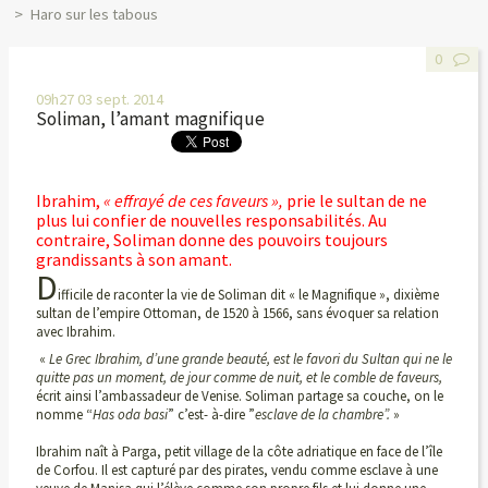
Haro sur les tabous
0
09h27
03
sept. 2014
Soliman, l’amant magnifique
Ibrahim,
« effrayé de ces faveurs »,
prie le sultan
de ne
plus lui confier de nouvelles responsabilités. Au
contraire, Soliman donne des pouvoirs toujours
grandissants à son amant.
D
ifficile de raconter la vie de Soliman dit « le Magnifique », dixième
sultan de l’empire Ottoman, de 1520 à 1566, sans évoquer sa relation
avec Ibrahim.
«
Le Grec Ibrahim, d’une grande beauté, est le favori du Sultan qui ne le
quitte pas un moment, de jour comme de nuit, et le comble de faveurs,
écrit ainsi l’ambassadeur de Venise. Soliman partage sa couche, on le
nomme “
Has oda basi
” c’est- à-dire ”
esclave de la chambre”.
»
Ibrahim naît à Parga, petit village de la côte adriatique en face de l’île
de Corfou. Il est capturé par des pirates, vendu comme esclave à une