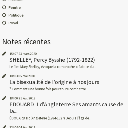
Peintre
Politique
Royal
Notes récentes
15h07
23
mars 2020
SHELLEY, Percy Bysshe (1792-1822)
Le film Mary Shelley, évoque la romancière créatrice du...
10h03
05
mai 2018
La bisexualité de l’origine à nos jours
" Comment une bonne fois pour toute combattre...
18h00
21
févr. 2018
EDOUARD II d'Angleterre Ses amants cause de
la...
ÉDOUARD II d’Angleterre (1284-1327) Depuis l’âge de...
22h06
04
févr. 2018