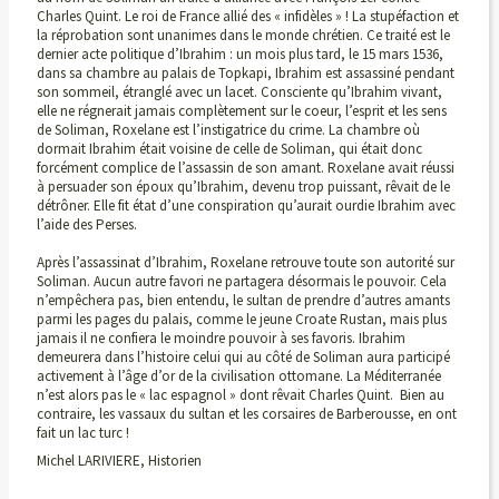
Charles Quint. Le roi de France allié des « infidèles » ! La stupéfaction et
la réprobation sont unanimes dans le monde chrétien. Ce traité est le
dernier acte politique d’Ibrahim : un mois plus tard, le 15 mars 1536,
dans sa chambre au palais de Topkapi, Ibrahim est assassiné pendant
son sommeil, étranglé avec un lacet. Consciente qu’Ibrahim vivant,
elle ne régnerait jamais complètement sur le coeur, l’esprit et les sens
de Soliman, Roxelane est l’instigatrice du crime. La chambre où
dormait Ibrahim était voisine de celle de Soliman, qui était donc
forcément complice de l’assassin de son amant. Roxelane avait réussi
à persuader son époux qu’Ibrahim, devenu trop puissant, rêvait de le
détrôner. Elle fit état d’une conspiration qu’aurait ourdie Ibrahim avec
l’aide des Perses.
Après l’assassinat d’Ibrahim, Roxelane retrouve toute son autorité sur
Soliman. Aucun autre favori ne partagera désormais le pouvoir. Cela
n’empêchera pas, bien entendu, le sultan de prendre d’autres amants
parmi les pages du palais, comme le jeune Croate Rustan, mais plus
jamais il ne confiera le moindre pouvoir à ses favoris. Ibrahim
demeurera dans l’histoire celui qui au côté de Soliman aura participé
activement à l’âge d’or de la civilisation ottomane. La Méditerranée
n’est alors pas le « lac espagnol » dont rêvait Charles Quint. Bien au
contraire, les vassaux du sultan et les corsaires de Barberousse, en ont
fait un lac turc !
Michel LARIVIERE, Historien