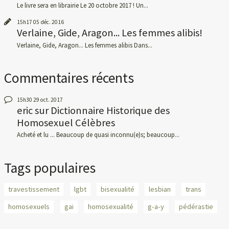
Le livre sera en librairie Le 20 octobre 2017 ! Un...
15h17
05
déc. 2016
Verlaine, Gide, Aragon... Les femmes alibis!
Verlaine, Gide, Aragon... Les femmes alibis Dans...
Commentaires récents
15h30
29
oct. 2017
eric
sur
Dictionnaire Historique des
Homosexuel Célèbres
Acheté et lu ... Beaucoup de quasi inconnu(e)s; beaucoup...
Tags populaires
travestissement
lgbt
bisexualité
lesbian
trans
homosexuels
gai
homosexualité
g-a-y
pédérastie