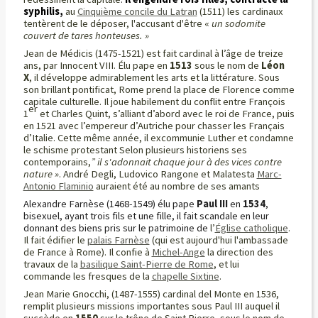
syphilis,
au
Cinquième concile du Latran
(1511) les cardinaux
tentèrent de le déposer, l'accusant d'être «
un sodomite
couvert de tares honteuses. »
Jean de Médicis (1475-1521) est fait cardinal à l’âge de treize
ans, par Innocent VIII. Élu pape en
1513
sous le nom de
Léon
X
, il développe admirablement les arts et la littérature. Sous
son brillant pontificat, Rome prend la place de Florence comme
capitale culturelle. Il joue habilement du conflit entre François
er
1
et Charles Quint, s’alliant d’abord avec le roi de France, puis
en 1521 avec l’empereur d’Autriche pour chasser les Français
d’Italie. Cette même année, il excommunie Luther et condamne
le schisme protestant Selon plusieurs historiens ses
contemporains,
”
il s'adonnait chaque jour à des vices contre
nature »
. André Degli, Ludovico Rangone et Malatesta
Marc-
Antonio Flaminio
auraient été au nombre de ses amants
Alexandre Farnèse (1468-1549) élu pape
Paul III
en
1534
,
bisexuel, ayant trois fils et une fille, il fait scandale en leur
donnant des biens pris sur le patrimoine de
l’
Église catholique
.
Il fait édifier le
palais Farnèse
(qui est aujourd'hui l'ambassade
de France à Rome). Il confie à
Michel-Ange
la direction des
travaux de la
basilique Saint-Pierre de Rome
, et lui
commande les fresques de la
chapelle Sixtine
.
Jean ­Marie Gnocchi, (1487-1555) cardinal del Monte en 1536,
remplit plusieurs missions importantes sous Paul III auquel il