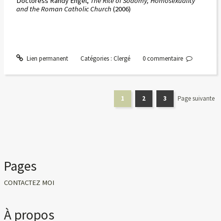
Doctoress Randy Engel,
The Rite of Sodomy, Homosexuality
and the Roman Catholic Church
(2006)
Lien permanent
Catégories :
Clergé
0
commentaire
1
2
3
Page suivante
Pages
CONTACTEZ MOI
À propos