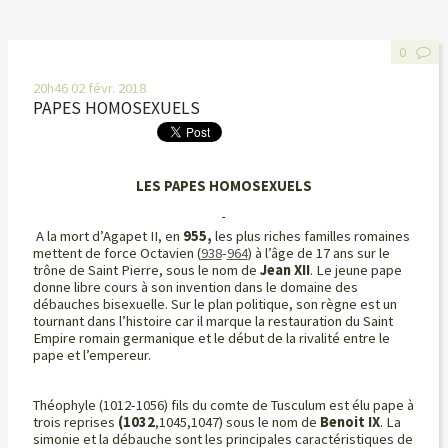
0
20h46
02
févr. 2018
PAPES HOMOSEXUELS
LES PAPES HOMOSEXUELS
A la mort d’Agapet II,
en
955,
les plus riches familles romaines
mettent de force
Octavien (
938
-
964
) à l’âge de
17 ans sur le
trône de Saint Pierre, sous le nom de
Jean
XII
. Le jeune pape
donne libre cours à son invention dans le domaine des
débauches bisexuelle. Sur le plan politique, son règne est un
tournant dans l’histoire car il marque la restauration du Saint
Empire romain germanique et le début de la rivalité entre le
pape et l’empereur.
Théophyle (1012-1056) fils du comte de Tusculum est élu pape à
trois reprises
(1032
,1045,1047) sous le nom de
Benoit IX
.
La
simonie et la débauche sont les principales caractéristiques de