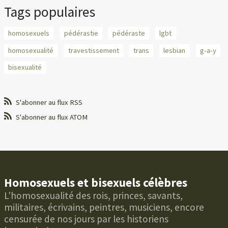
Tags populaires
homosexuels
pédérastie
pédéraste
lgbt
homosexualité
travestissement
trans
lesbian
g-a-y
bisexualité
S'abonner au flux RSS
S'abonner au flux ATOM
Homosexuels et bisexuels célèbres
L'homosexualité des rois, princes, savants,
militaires, écrivains, peintres, musiciens, encore
censurée de nos jours par les historiens