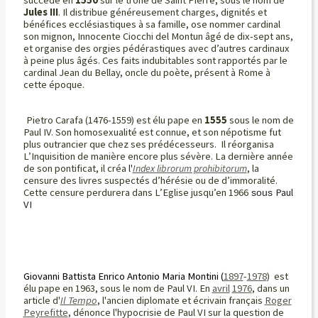
succède en
1550
sur le trône de Saint Pierre, sous le nom de
Jules III
. Il distribue généreusement charges, dignités et
bénéfices ecclésiastiques à sa famille, ose nommer cardinal
son mignon, Innocente Ciocchi del Montun âgé de dix-sept ans,
et organise des orgies pédérastiques avec d’autres cardinaux
à peine plus âgés. Ces faits indubitables sont rapportés par le
cardinal Jean du Bellay, oncle du poète, présent à Rome à
cette époque.
Pietro Carafa (1476-1559) est élu pape en
1555
sous le nom de
Paul IV. Son homosexualité est connue, et son népotisme fut
plus outrancier que chez ses prédécesseurs. Il réorganisa
L’Inquisition de manière encore plus sévère. La dernière année
de son pontificat, il créa
l'
Index librorum prohibitorum
, la
censure des livres suspectés d’hérésie ou de d’immoralité.
Cette censure perdurera dans L’Eglise jusqu’en 1966
Paul
sous
VI
Giovanni Battista Enrico Antonio Maria Montini (
1897
-
1978
) est
élu pape en 1963, sous le nom de Paul VI.
En
avril
1976
, dans un
article d'
Il Tempo
, l'ancien diplomate et écrivain français
Roger
Peyrefitte
, dénonce l'hypocrisie de Paul VI sur la question de