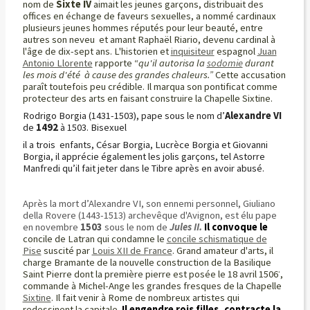
nom de
Sixte IV
aimait les jeunes garçons, distribuait des
offices en échange de faveurs sexuelles, a nommé cardinaux
plusieurs jeunes hommes réputés pour leur beauté, entre
autres son neveu et amant Raphaël Riario, devenu cardinal à
l'âge de dix-sept ans. L'historien et
inquisiteur
espagnol
Juan
Antonio Llorente
rapporte “
qu'il autorisa la
sodomie
durant
les mois d'été à cause des grandes chaleurs.”
Cette accusation
paraît toutefois peu crédible. Il marqua son pontificat comme
protecteur des arts en faisant construire la Chapelle Sixtine.
Rodrigo Borgia (1431-1503), pape sous le nom d’
Alexandre VI
de
1492
à 1503. Bisexuel
il a trois enfants, César Borgia, Lucrèce Borgia et Giovanni
Borgia, il apprécie également les jolis garçons, tel Astorre
Manfredi qu’il fait jeter dans le Tibre après en avoir abusé.
Après la mort d’Alexandre VI, son ennemi personnel, Giuliano
della Rovere (1443-1513) archevêque d'Avignon, est élu pape
en novembre
1503
sous le nom de
Jules II.
Il convoque le
concile de Latran qui condamne le
concile schismatique de
Pise
suscité par
Louis XII de France
. Grand amateur d'arts, il
charge
Bramante de la nouvelle construction de la Basilique
.
Saint Pierre dont la première pierre est posée le 18 avril 1506
,
commande à Michel-Ange les grandes fresques de la Chapelle
Sixtine
. Il fait venir à Rome de nombreux artistes qui
redessinent la capitale
.
Il engendre rois filles, contracte la