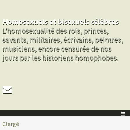
Homosexuels et bisexuels célèbres
L'homosexualité des rois, princes,
savants, militaires, écrivains, peintres,
musiciens, encore censurée de nos
jours par les historiens homophobes.
Clergé