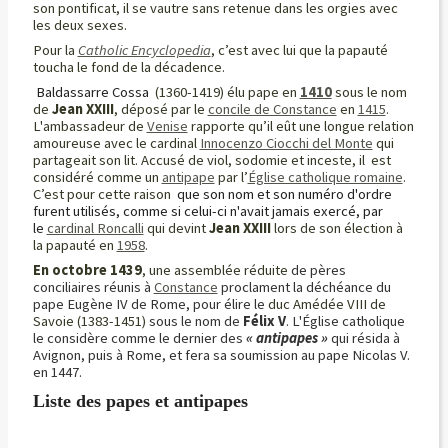
son pontificat, il se vautre sans retenue dans les orgies avec
les deux sexes.
Pour la
Catholic Encyclopedia
, c’est avec lui que la papauté
toucha le fond de la décadence.
Baldassarre Cossa
(1360-1419) élu pape
en
1410
sous le nom
de
Jean XXIII
, déposé par le
concile de Constance
en
1415
.
L'ambassadeur de
Venise
rapporte qu’il eût une longue relation
amoureuse avec le cardinal
Innocenzo Ciocchi del Monte
qui
partageait son lit. Accusé de viol, sodomie et inceste,
il est
considéré comme un
antipape
par l’
Église catholique romaine
.
C’est pour cette raison
que son nom et son numéro d'ordre
furent utilisés, comme si celui-ci n'avait jamais exercé, par
le
cardinal Roncalli
qui devint
Jean
XXIII
lors de son élection à
la papauté en
1958
.
En octobre 1439
, une assemblée réduite
de pères
conciliaires réunis à
Constance
proclament la déchéance du
pape Eugène IV de Rome, pour élire le
duc Amédée VIII de
Savoie (1383-1451)
sous le nom de
Félix V
. L'Église catholique
le considère comme le dernier des
« antipapes »
qui résida à
Avignon, puis à Rome, et fera sa soumission au pape Nicolas V.
en 1447.
Liste des papes et antipapes