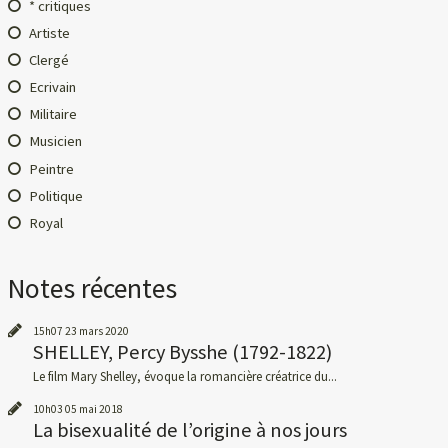
* critiques
Artiste
Clergé
Ecrivain
Militaire
Musicien
Peintre
Politique
Royal
Notes récentes
15h07
23
mars 2020
SHELLEY, Percy Bysshe (1792-1822)
Le film Mary Shelley, évoque la romancière créatrice du...
10h03
05
mai 2018
La bisexualité de l’origine à nos jours