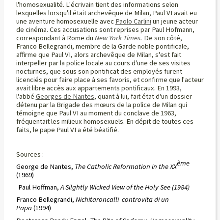
l'homosexualité. L'écrivain tient des informations selon
lesquelles lorsqu'il était archevêque de Milan, Paul VI avait eu
une aventure homosexuelle avec
Paolo Carlini
un jeune acteur
de cinéma. Ces accusations sont reprises par Paul Hofmann,
correspondant à Rome du
New York Times
.
De son côté,
Franco Bellegrandi, membre de la Garde noble pontificale,
affirme que Paul VI, alors archevêque de Milan, s'est fait
interpeller par la police locale au cours d'une de ses visites
nocturnes, que sous son pontificat des employés furent
licenciés pour faire place à ses favoris, et confirme que l'acteur
avait libre accès aux appartements pontificaux. En 1993,
l'abbé
Georges de Nantes
, quant à lui, fait état d'un dossier
détenu par la Brigade des mœurs de la police de Milan qui
témoigne que Paul VI au moment du conclave de 1963,
fréquentait les milieux homosexuels. En dépit de toutes ces
faits, le pape Paul VI a été béatifié.
Sources :
ème
George de Nantes,
The Catholic Reformation in the XX
(1969)
Paul Hoffman,
A Silghtly Wicked View of the Holy See (1984)
Franco Bellegrandi,
Nichitaroncalli controvita di un
Papa
(1994)