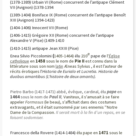
(1378-1389) Urbain VI (Rome) concurrent de l’antipape Clément
VII (Avignon) (1378-1394
(1389-1404) Boniface IX (Rome) concurrent de l’antipape Benoît
XIII (Avignon) 1394-1423)
(1404-1406) Innocent VII (Rome)
(1406-1415) Grégoire XII (Rome) concurrent de l’antipape
Alexandre V (Pise) (1409-1410
(1410-1415) antipape Jean XXIII (Pise)
e
Enea Silvio Piccolomini
(
1405-1464)
élu
210
pape de
l'
Église
catholique
en
1458
sous le nom de
Pie II
est connu dans la
littérature sous son nom
latin
Æneas Sylvius , il est l’auteur de
récits érotiques
l'
Historia de Eurialo et Lucretia. Historia de
duobus amantibus
(L'histoire de deux amants)
.
Pietro Barbo (1417-1471) abbé, évêque, cardinal, élu
pape
en
1464
sous le nom de
Paul II
,
Vaniteux, il s'amusait à se faire
appeler
Formosus
(le beau), s'affichait dans des costumes
extravagants, et il était surnommé par ses ennemis "Notre
Dame de la Compassion.
Il serait mort à la fin d’un repas, en se
faisant sodomiser.
Francesco della Rovere
(1414-1484)
élu pape en
1471
sous le