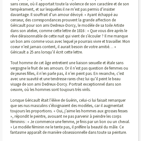
sans cesse, où il apportait toute la violence de son caractère et de son
tempérament, et sur lesquelles il ne m’est pas permis d’insister
davantage. Il souffrait d’un amour dévoyé. » Ayant échappé au
censeur, des correspondances prouvent la grande affection de
Géricault pour son ami Dedreux-Dorcy, le modèle de sa toile Artiste
dans son atelier, comme cette lettre de 1816 : « Que vous dire après le
rêve déraisonnable de cette nuit qui vient de s’écouler ? Il me manque
un bon ami comme vous avec lequel je pourrais vivre et travailler. Mon
coeur n’est jamais content, il aurait besoin de votre amitié… »
Géricault a 25 ans lorsqu’il écrit cette lettre.
Tout homme de cet âge entretient une liaison sexuelle et étale sans
vergogne le fruit de ses amours. Or il n’est pas question de femmes ou
de jeunes filles, il n’en parle pas, il n’en peint pas. En revanche, c’est
avec une suavité et une tendresse rares chez lui qu’il peint le beau
visage de son ami Dedreux-Dorcy. Portrait exceptionnel dans son
oeuvre, où les hommes sont toujours très virils.
Lorsque Géricault était l’élève de Guérin, celui-ci lui faisait remarquer
que ses nus masculins s’éloignaient des modèles, car il augmentait
toujours les proportions. « Oui, j’aime les hommes aux grosses fesses
», répondit le peintre, avouant ne pas parvenir à peindre les corps
féminins : « Je commence une femme, je finis par un lion ou un cheval.
» Le modèle féminin ne le tente pas, il préfère la beauté du mâle. Ce
fantasme apparaît de manière obsessionnelle dans toute sa peinture.