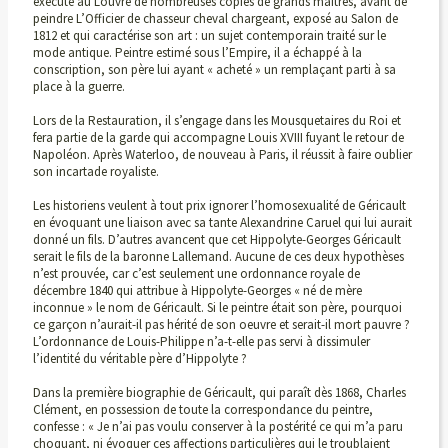
exécute au Louvre de nombreuses copies de grands maîtres, avant de
peindre L’Officier de chasseur cheval chargeant, exposé au Salon de
1812 et qui caractérise son art : un sujet contemporain traité sur le
mode antique. Peintre estimé sous l’Empire, il a échappé à la
conscription, son père lui ayant « acheté » un remplaçant parti à sa
place à la guerre.
Lors de la Restauration, il s’engage dans les Mousquetaires du Roi et
fera partie de la garde qui accompagne Louis XVIII fuyant le retour de
Napoléon. Après Waterloo, de nouveau à Paris, il réussit à faire oublier
son incartade royaliste.
Les historiens veulent à tout prix ignorer l’homosexualité de Géricault
en évoquant une liaison avec sa tante Alexandrine Caruel qui lui aurait
donné un fils. D’autres avancent que cet Hippolyte-Georges Géricault
serait le fils de la baronne Lallemand. Aucune de ces deux hypothèses
n’est prouvée, car c’est seulement une ordonnance royale de
décembre 1840 qui attribue à Hippolyte-Georges « né de mère
inconnue » le nom de Géricault. Si le peintre était son père, pourquoi
ce garçon n’aurait-il pas hérité de son oeuvre et serait-il mort pauvre ?
L’ordonnance de Louis-Philippe n’a-t-elle pas servi à dissimuler
l’identité du véritable père d’Hippolyte ?
Dans la première biographie de Géricault, qui paraît dès 1868, Charles
Clément, en possession de toute la correspondance du peintre,
confesse : « Je n’ai pas voulu conserver à la postérité ce qui m’a paru
choquant, ni évoquer ces affections particulières qui le troublaient