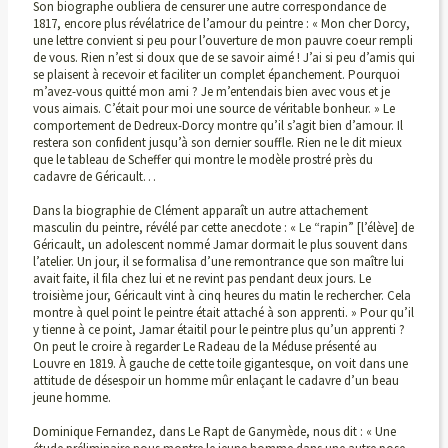
Son biographe oubliera de censurer une autre correspondance de
1817, encore plus révélatrice de l’amour du peintre : « Mon cher Dorcy,
une lettre convient si peu pour l’ouverture de mon pauvre coeur rempli
de vous. Rien n’est si doux que de se savoir aimé ! J’ai si peu d’amis qui
se plaisent à recevoir et faciliter un complet épanchement. Pourquoi
m’avez-vous quitté mon ami ? Je m’entendais bien avec vous et je
vous aimais. C’était pour moi une source de véritable bonheur. » Le
comportement de Dedreux-Dorcy montre qu’il s’agit bien d’amour. Il
restera son confident jusqu’à son dernier souffle. Rien ne le dit mieux
que le tableau de Scheffer qui montre le modèle prostré près du
cadavre de Géricault…
Dans la biographie de Clément apparaît un autre attachement
masculin du peintre, révélé par cette anecdote : « Le “rapin” [l’élève] de
Géricault, un adolescent nommé Jamar dormait le plus souvent dans
l’atelier. Un jour, il se formalisa d’une remontrance que son maître lui
avait faite, il fila chez lui et ne revint pas pendant deux jours. Le
troisième jour, Géricault vint à cinq heures du matin le rechercher. Cela
montre à quel point le peintre était attaché à son apprenti. » Pour qu’il
y tienne à ce point, Jamar étaitil pour le peintre plus qu’un apprenti ?
On peut le croire à regarder Le Radeau de la Méduse présenté au
Louvre en 1819. À gauche de cette toile gigantesque, on voit dans une
attitude de désespoir un homme mûr enlaçant le cadavre d’un beau
jeune homme.
Dominique Fernandez, dans Le Rapt de Ganymède, nous dit : « Une