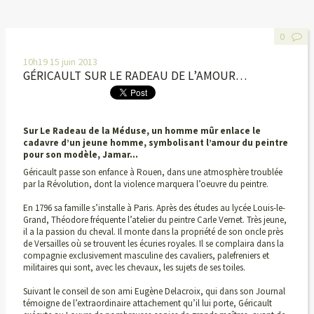
0
10h19
15
juin 2013
GÉRICAULT SUR LE RADEAU DE L’AMOUR…
Sur Le Radeau de la Méduse, un homme mûr enlace le
cadavre d’un jeune homme, symbolisant l’amour du peintre
pour son modèle, Jamar…
Géricault passe son enfance à Rouen, dans une atmosphère troublée
par la Révolution, dont la violence marquera l’oeuvre du peintre.
En 1796 sa famille s’installe à Paris. Après des études au lycée Louis-le-
Grand, Théodore fréquente l’atelier du peintre Carle Vernet. Très jeune,
il a la passion du cheval. Il monte dans la propriété de son oncle près
de Versailles où se trouvent les écuries royales. Il se complaira dans la
compagnie exclusivement masculine des cavaliers, palefreniers et
militaires qui sont, avec les chevaux, les sujets de ses toiles.
Suivant le conseil de son ami Eugène Delacroix, qui dans son Journal
témoigne de l’extraordinaire attachement qu’il lui porte, Géricault