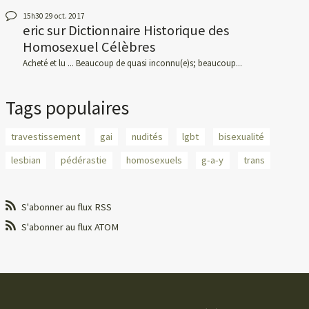
15h30
29
oct. 2017
eric
sur
Dictionnaire Historique des
Homosexuel Célèbres
Acheté et lu ... Beaucoup de quasi inconnu(e)s; beaucoup...
Tags populaires
travestissement
gai
nudités
lgbt
bisexualité
lesbian
pédérastie
homosexuels
g-a-y
trans
S'abonner au flux RSS
S'abonner au flux ATOM