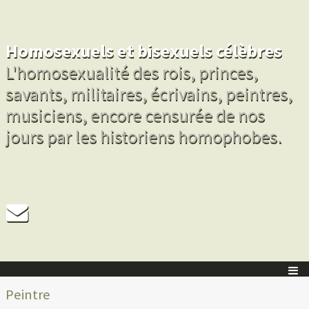
Homosexuels et bisexuels célèbres
L'homosexualité des rois, princes,
savants, militaires, écrivains, peintres,
musiciens, encore censurée de nos
jours par les historiens homophobes.
Peintre