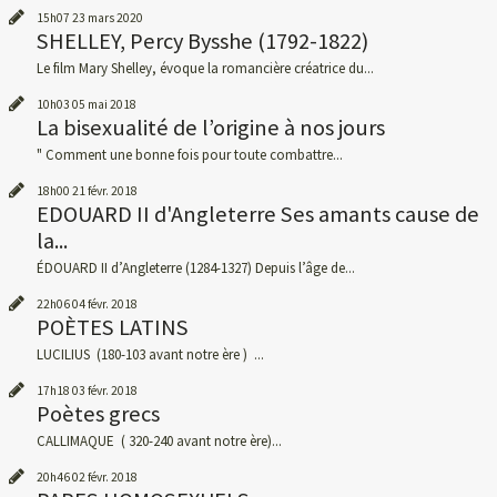
15h07
23
mars 2020
SHELLEY, Percy Bysshe (1792-1822)
Le film Mary Shelley, évoque la romancière créatrice du...
10h03
05
mai 2018
La bisexualité de l’origine à nos jours
" Comment une bonne fois pour toute combattre...
18h00
21
févr. 2018
EDOUARD II d'Angleterre Ses amants cause de
la...
ÉDOUARD II d’Angleterre (1284-1327) Depuis l’âge de...
22h06
04
févr. 2018
POÈTES LATINS
LUCILIUS (180-103 avant notre ère ) ...
17h18
03
févr. 2018
Poètes grecs
CALLIMAQUE ( 320-240 avant notre ère)...
20h46
02
févr. 2018