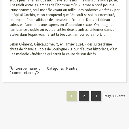
étude préliminaire nous montre le jeune homme dans une autre pose,
il se raidit entre les jambes de l’homme mûr. » Jamar a posé pour le
jeune homme, seul modèle vivant au milieu des cadavres « prêtés » par
l’hôpital Cochin, et on comprend que Géricault se soit autocensuré,
renonçant à une attitude de possession érotique. Dans le tableau
subsiste néanmoins une expression d’abandon sexuel. On imagine
l’ambiance trouble où évoluaient les deux peintres, enfermés dans un
atelier dans lequel voisinaient la beauté, l’amour et la mort…
Selon Clément, Géricault meurt, en janvier 1824, « des suites d’une
chute de cheval au bois de Boulogne ». Pour d’autres historiens, c’est
une maladie vénérienne qui serait la cause de son décès.
Lien permanent
Catégories :
Peintre
0
commentaire
1
2
3
Page suivante