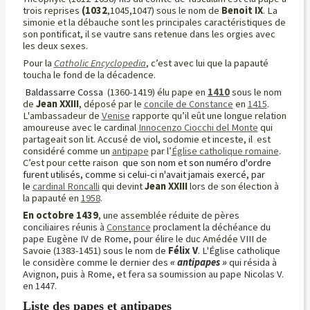
trois reprises
(1032
,1045,1047) sous le nom de
Benoit IX
.
La
simonie et la débauche sont les principales caractéristiques de
son pontificat, il se vautre sans retenue dans les orgies avec
les deux sexes.
Pour la
Catholic Encyclopedia
, c’est avec lui que la papauté
toucha le fond de la décadence.
Baldassarre Cossa
(1360-1419) élu pape
en
1410
sous le nom
de
Jean XXIII
, déposé par le
concile de Constance
en
1415
.
L'ambassadeur de
Venise
rapporte qu’il eût une longue relation
amoureuse avec le cardinal
Innocenzo Ciocchi del Monte
qui
partageait son lit. Accusé de viol, sodomie et inceste,
il est
considéré comme un
antipape
par l’
Église catholique romaine
.
C’est pour cette raison
que son nom et son numéro d'ordre
furent utilisés, comme si celui-ci n'avait jamais exercé, par
le
cardinal Roncalli
qui devint
Jean
XXIII
lors de son élection à
la papauté en
1958
.
En octobre 1439
, une assemblée réduite
de pères
conciliaires réunis à
Constance
proclament la déchéance du
pape Eugène IV de Rome, pour élire le
duc Amédée VIII de
Savoie (1383-1451)
sous le nom de
Félix V
. L'Église catholique
le considère comme le dernier des
« antipapes »
qui résida à
Avignon, puis à Rome, et fera sa soumission au pape Nicolas V.
en 1447.
Liste des papes et antipapes