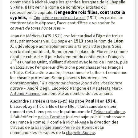
commande à Michel-Ange les grandes fresques de la Chapelle
Sixtine
. Il fait venir à Rome de nombreux artistes qui
redessinent la capitale
.
Il engendre rois filles, contracte la
syphilis,
au
Cinquième concile du Latran
(1511) les cardinaux
tentèrent de le déposer, l'accusant d'être «
un sodomite
couvert de tares honteuses. »
Jean de Médicis (1475-1521) est fait cardinal à l’âge de treize
ans, par Innocent VIII. Élu pape en
1513
sous le nom de
Léon
X
, il développe admirablement les arts et la littérature. Sous
son brillant pontificat, Rome prend la place de Florence comme
capitale culturelle. Il joue habilement du conflit entre François
er
1
et Charles Quint, s’alliant d’abord avec le roi de France, puis
en 1521 avec l’empereur d’Autriche pour chasser les Français
d’Italie. Cette même année, il excommunie Luther et condamne
le schisme protestant Selon plusieurs historiens ses
contemporains,
”
il s'adonnait chaque jour à des vices contre
nature »
. André Degli, Ludovico Rangone et Malatesta
Marc-
Antonio Flaminio
auraient été au nombre de ses amants
Alexandre Farnèse (1468-1549) élu pape
Paul III
en
1534
,
bisexuel, ayant trois fils et une fille, il fait scandale en leur
donnant des biens pris sur le patrimoine de
l’
Église catholique
.
Il fait édifier le
palais Farnèse
(qui est aujourd'hui l'ambassade
de France à Rome). Il confie à
Michel-Ange
la direction des
travaux de la
basilique Saint-Pierre de Rome
, et lui
commande les fresques de la
chapelle Sixtine
.