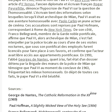
article d'
Il Tempo
, l'ancien diplomate et écrivain français
Roger
Peyrefitte
, dénonce l'hypocrisie de Paul VI sur la question de
l'homosexualité. L'écrivain tient des informations selon
lesquelles lorsqu'il était archevêque de Milan, Paul VI avait eu
une aventure homosexuelle avec
Paolo Carlini
un jeune acteur
de cinéma. Ces accusations sont reprises par Paul Hofmann,
correspondant à Rome du
New York Times
.
De son côté,
Franco Bellegrandi, membre de la Garde noble pontificale,
affirme que Paul VI, alors archevêque de Milan, s'est fait
interpeller par la police locale au cours d'une de ses visites
nocturnes, que sous son pontificat des employés furent
licenciés pour faire place à ses favoris, et confirme que l'acteur
avait libre accès aux appartements pontificaux. En 1993,
l'abbé
Georges de Nantes
, quant à lui, fait état d'un dossier
détenu par la Brigade des mœurs de la police de Milan qui
témoigne que Paul VI au moment du conclave de 1963,
fréquentait les milieux homosexuels. En dépit de toutes ces
faits, le pape Paul VI a été béatifié.
Sources :
ème
George de Nantes,
The Catholic Reformation in the XX
(1969)
Paul Hoffman,
A Silghtly Wicked View of the Holy See
(1984)
Franco Bellegrandi,
Nichitaroncalli controvita di un