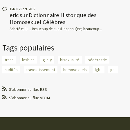
15h30
29
oct. 2017
eric
sur
Dictionnaire Historique des
Homosexuel Célèbres
Acheté et lu ... Beaucoup de quasi inconnu(e)s; beaucoup...
Tags populaires
trans
lesbian
g-a-y
bisexualité
pédérastie
nudités
travestissement
homosexuels
lgbt
gai
S'abonner au flux RSS
S'abonner au flux ATOM