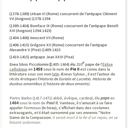
(1378-1389) Urbain VI (Rome) concurrent de l’antipape Clément
VII (Avignon) (1378-1394
(1389-1404) Boniface IX (Rome) concurrent de l’antipape Benoît
XIII (Avignon) 1394-1423)
(1404-1406) Innocent VII (Rome)
(1406-1415) Grégoire XII (Rome) concurrent de l’antipape
Alexandre V (Pise) (1409-1410
(1410-1415) antipape Jean XXIII (Pise)
e
Enea Silvio Piccolomini
(
1405-1464)
élu
210
pape de
l'
Église
catholique
en
1458
sous le nom de
Pie II
est connu dans la
littérature sous son nom
latin
Æneas Sylvius , il est l’auteur de
récits érotiques
l'
Historia de Eurialo et Lucretia. Historia de
duobus amantibus
(L'histoire de deux amants)
.
Pietro Barbo (1417-1471) abbé, évêque, cardinal, élu
pape
en
1464
sous le nom de
Paul II
,
Vaniteux, il s'amusait à se faire
appeler
Formosus
(le beau), s'affichait dans des costumes
extravagants, et il était surnommé par ses ennemis "Notre
Dame de la Compassion.
Il serait mort à la fin d’un repas, en se
faisant sodomiser.