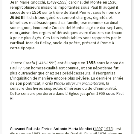
Jean ­Marie Gnocchi, (1487-1555) cardinal del Monte en 1536,
remplit plusieurs missions importantes sous Paul III auquel il
succède en
1550
sur le trône de Saint Pierre, sous le nom de
Jules III
. Il distribue généreusement charges, dignités et
bénéfices ecclésiastiques à sa famille, ose nommer cardinal
son mignon, Innocente Ciocchi del Montun âgé de dix-sept ans,
et organise des orgies pédérastiques avec d’autres cardinaux
à peine plus âgés. Ces faits indubitables sont rapportés par le
cardinal Jean du Bellay, oncle du poète, présent à Rome à
cette époque.
Pietro Carafa (1476-1559) est élu pape en
1555
sous le nom de
Paul IV. Son homosexualité est connue, et son népotisme fut
plus outrancier que chez ses prédécesseurs. Il réorganisa
L’Inquisition de manière encore plus sévère. La dernière année
de son pontificat, il créa
l'
Index librorum prohibitorum
, la
censure des livres suspectés d’hérésie ou de d’immoralité.
Cette censure perdurera dans L’Eglise jusqu’en 1966
Paul
sous
VI
Giovanni Battista Enrico Antonio Maria Montini (
1897
-
1978
) est
élu pape en 1963, sous le nom de Paul VI.
En
avril
1976
, dans un