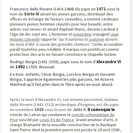
Francesco della Rovere
(1414-1484)
élu pape en
1471
sous le
nom de
Sixte IV
aimait les jeunes garçons, distribuait des
offices en échange de faveurs sexuelles, a nommé cardinaux
plusieurs jeunes hommes réputés pour leur beauté, entre
autres son neveu et amant Raphaël Riario, devenu cardinal à
l'âge de dix-sept ans. L'historien et
inquisiteur
espagnol
Juan
Antonio Llorente
rapporte “
qu'il autorisa la
sodomie
durant
les mois d'été à cause des grandes chaleurs.”
Cette accusation
paraît toutefois peu crédible. Il marqua son pontificat comme
protecteur des arts en faisant construire la Chapelle Sixtine.
Rodrigo Borgia (1431-1503), pape sous le nom d’
Alexandre VI
de
1492
à 1503. Bisexuel
il a trois enfants, César Borgia, Lucrèce Borgia et Giovanni
Borgia, il apprécie également les jolis garçons, tel Astorre
Manfredi qu’il fait jeter dans le Tibre après en avoir abusé.
Après la mort d’Alexandre VI, son ennemi personnel, Giuliano
della Rovere (1443-1513) archevêque d'Avignon, est élu pape
en novembre
1503
sous le nom de
Jules II.
Il convoque le
concile de Latran qui condamne le
concile schismatique de
Pise
suscité par
Louis XII de France
. Grand amateur d'arts, il
charge
Bramante de la nouvelle construction de la Basilique
.
Saint Pierre dont la première pierre est posée le 18 avril 1506
,