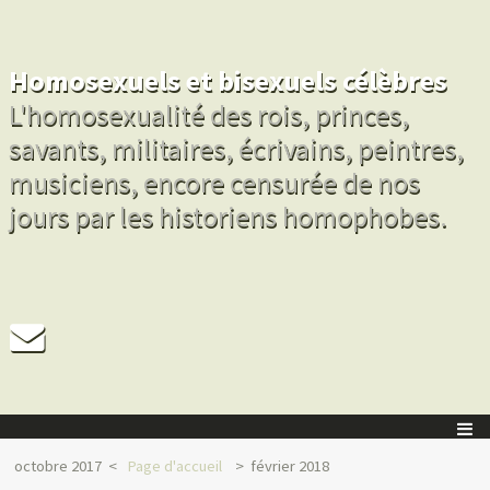
Homosexuels et bisexuels célèbres
L'homosexualité des rois, princes,
savants, militaires, écrivains, peintres,
musiciens, encore censurée de nos
jours par les historiens homophobes.
octobre 2017
Page d'accueil
février 2018