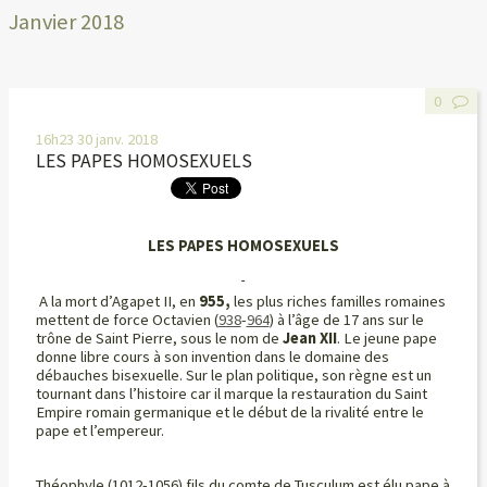
Janvier 2018
0
16h23
30
janv. 2018
LES PAPES HOMOSEXUELS
LES PAPES HOMOSEXUELS
A la mort d’Agapet II,
en
955,
les plus riches familles romaines
mettent de force
Octavien (
938
-
964
) à l’âge de
17 ans sur le
trône de Saint Pierre, sous le nom de
Jean
XII
. Le jeune pape
donne libre cours à son invention dans le domaine des
débauches bisexuelle. Sur le plan politique, son règne est un
tournant dans l’histoire car il marque la restauration du Saint
Empire romain germanique et le début de la rivalité entre le
pape et l’empereur.
Théophyle (1012-1056) fils du comte de Tusculum est élu pape à