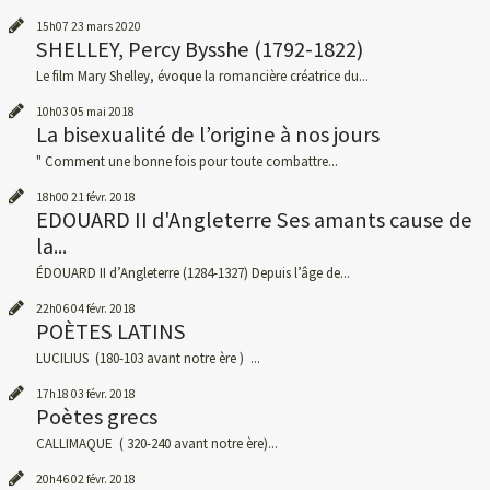
15h07
23
mars 2020
SHELLEY, Percy Bysshe (1792-1822)
Le film Mary Shelley, évoque la romancière créatrice du...
10h03
05
mai 2018
La bisexualité de l’origine à nos jours
" Comment une bonne fois pour toute combattre...
18h00
21
févr. 2018
EDOUARD II d'Angleterre Ses amants cause de
la...
ÉDOUARD II d’Angleterre (1284-1327) Depuis l’âge de...
22h06
04
févr. 2018
POÈTES LATINS
LUCILIUS (180-103 avant notre ère ) ...
17h18
03
févr. 2018
Poètes grecs
CALLIMAQUE ( 320-240 avant notre ère)...
20h46
02
févr. 2018