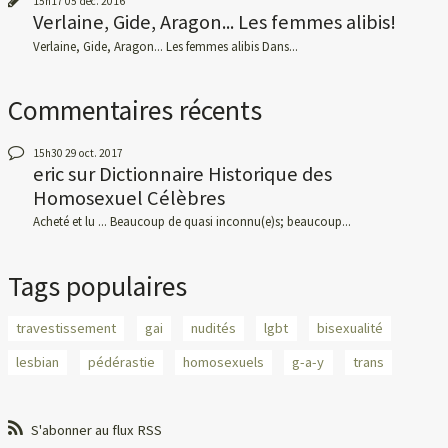
15h17
05
déc. 2016
Verlaine, Gide, Aragon... Les femmes alibis!
Verlaine, Gide, Aragon... Les femmes alibis Dans...
Commentaires récents
15h30
29
oct. 2017
eric
sur
Dictionnaire Historique des
Homosexuel Célèbres
Acheté et lu ... Beaucoup de quasi inconnu(e)s; beaucoup...
Tags populaires
travestissement
gai
nudités
lgbt
bisexualité
lesbian
pédérastie
homosexuels
g-a-y
trans
S'abonner au flux RSS