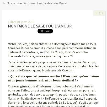
Nu comme l'Antique : l'inspiration de David
1
15h24
01
janv. 2013
MONTAIGNE LE SAGE FOU D’AMOUR
Michel Eyquem, naît au château de Montaigne en Dordogne en 1533.
Après des études de droit, il succède à son père comme magistrat au
parlement de Bordeaux, en 1558. Il a 25 ans, lorsqu’il encontre
Étienne de La Boétie, juriste également, qui en a 28.
L’amitié qui les unit n’a pas pris naissance dans la beauté d’un corps,
mais dans la rencontre de deux esprits. Cette amitié a pourtant bien les
accents de l’amour quand Montaigne cite Cicéron :
« Qu’est-ce que cet amour- amitié ? D’où vient qu’on n’aime
ni un jeune homme laid, ni un beau vieillard ? »
Plusieurs générations d’historiens homophobes vont s’acharner à
écrire que l’affection qui unit le philosophe et l’écrivain est purement
spirituelle, union de deux beaux esprits, passion de deux belles âmes.
Mais si on lit attentivement « De l’amitié », dans Les Essais, il apparaît
clairement, lorsque Montaigne parle de La Boétie, qu’il s’agit d’amour.
Et retraçant son voyage à Rome, Montaigne n’a-t-il pas écrit sa