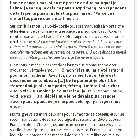
l’on ne conçoit
pas. Si on me presse de dire pourquoi je
l’aime, je sens que cela ne peut s’exprimer qu’en répondant
de la façon la plus simple et la plus naïve : “Parce que
c’était lui, parce que c’était moi.” »
Sur son lit de mort, La Boétie confie tous ses manuscrits à Montaigne
et lui demande de lui réserver une place dans son tombeau.
Après la
mort de son ami, le 18 août 1563, Montaigne se retrouve veuf, porte le
deuil.
« La vie n’est plus que fumée et nuit obscure. […] Je ne fais que
traîner en languissant et les plaisirs qui s’offrent à moi, au lieu de me
consoler me redoublent les regrets de sa perte. […] Nous étions à moitié
de tout, il
m’était plus cher que la vie, je l’aimerai toujours.»
C’est sous le masque des citations latines que Montaigne va oser
avouer son véritable amour : «
Ô mon frère qui m’a été arraché
pour mon malheur
! Avec toi, notre vie tout entière est
descendue au tombeau. […] Ne te parlerai-je plus ? Ne
t’entendrai-je plus me parler, frère qui m’était plus cher
que la vie ? Du moins je t’aimerai toujours.
» Et après Catulle,
voici Térence : «
J’ai décidé que je ne devais plus prendre
aucun plaisir, puisque je n’ai plus celui qui partageait ma
vie.
»
Montaigne va attendre deux ans pour surmonter sa douleur, et sur les
recommandations de son entourage, il se résoud en 1565 à épouser
Françoise de La Chassaigne, une riche héritière. Il fera successivement
six filles à son épouse, pour assurer sa postérité, l’unique raison pour
laquelle il a consenti à se marier. Il donne d’ailleurs libre cours à sa