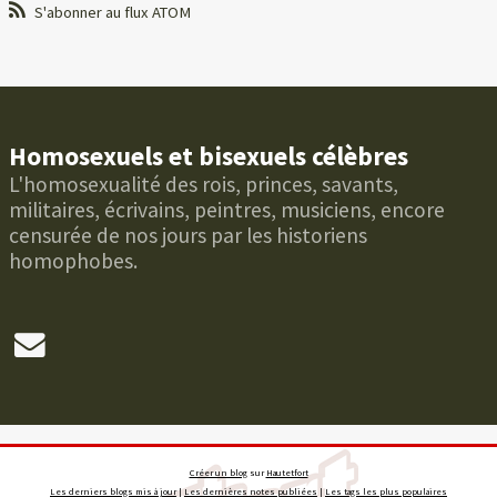
S'abonner au flux ATOM
Homosexuels et bisexuels célèbres
L'homosexualité des rois, princes, savants,
militaires, écrivains, peintres, musiciens, encore
censurée de nos jours par les historiens
homophobes.
Créer un blog
sur
Hautetfort
Les derniers blogs mis à jour
|
Les dernières notes publiées
|
Les tags les plus populaires