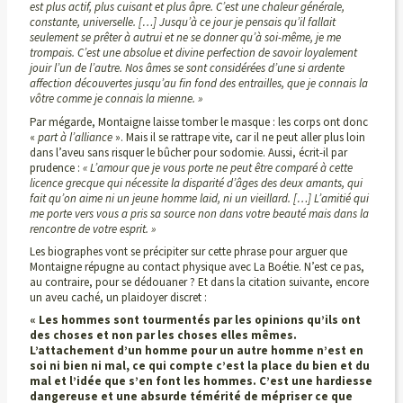
est plus actif, plus cuisant et plus âpre. C’est une chaleur générale,
constante, universelle. […] Jusqu’à ce jour je pensais qu’il fallait
seulement se prêter à autrui et ne se donner qu’à soi-même, je me
trompais. C’est une absolue et divine perfection de savoir loyalement
jouir l’un de l’autre. Nos âmes se sont considérées d’une si ardente
affection découvertes jusqu’au fin fond des entrailles, que je connais la
vôtre comme je connais la mienne. »
Par mégarde, Montaigne laisse tomber le masque : les corps ont donc
«
part à l’alliance
». Mais il se rattrape vite, car il ne peut aller plus loin
dans l’aveu sans risquer le bûcher pour sodomie. Aussi, écrit-il par
prudence :
« L’amour que je vous porte ne peut être comparé à cette
licence grecque qui nécessite la disparité d’âges des deux amants, qui
fait qu’on aime ni un jeune homme laid, ni un vieillard. […] L’amitié qui
me porte vers vous a pris sa source non dans votre beauté mais dans la
rencontre de votre esprit. »
Les biographes vont se précipiter sur cette phrase pour arguer que
Montaigne répugne au contact physique avec La Boétie. N’est ce pas,
au contraire, pour se dédouaner ? Et dans la citation suivante, encore
un aveu caché, un plaidoyer discret :
« Les hommes sont tourmentés par les opinions qu’ils
ont
des choses et non par les choses elles mêmes.
L’attachement d’un homme pour un autre homme n’est en
soi ni bien ni mal, ce qui compte c’est la place du bien et du
mal et l’idée que s’en font les hommes. C’est une hardiesse
dangereuse et une absurde témérité de mépriser ce que