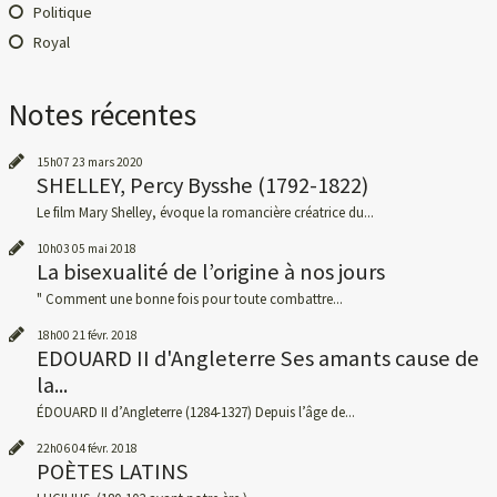
Politique
Royal
Notes récentes
15h07
23
mars 2020
SHELLEY, Percy Bysshe (1792-1822)
Le film Mary Shelley, évoque la romancière créatrice du...
10h03
05
mai 2018
La bisexualité de l’origine à nos jours
" Comment une bonne fois pour toute combattre...
18h00
21
févr. 2018
EDOUARD II d'Angleterre Ses amants cause de
la...
ÉDOUARD II d’Angleterre (1284-1327) Depuis l’âge de...
22h06
04
févr. 2018
POÈTES LATINS