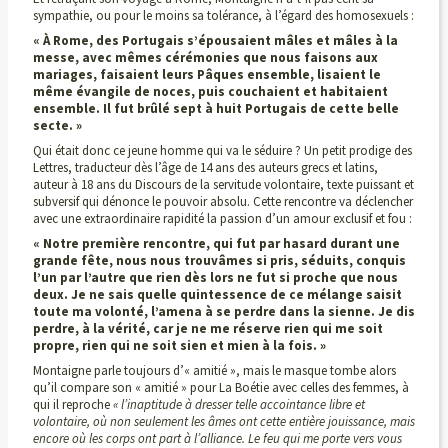
sympathie, ou pour le moins sa tolérance, à l’égard des homosexuels :
« À Rome, des Portugais s’épousaient mâles et mâles à la
messe, avec mêmes cérémonies que nous faisons aux
mariages, faisaient leurs Pâques ensemble, lisaient le
même évangile de noces, puis couchaient et habitaient
ensemble. Il fut brûlé sept à huit Portugais de cette belle
secte. »
Qui était donc ce jeune homme qui va le séduire ? Un petit prodige des
Lettres, traducteur dès l’âge de 14 ans des auteurs grecs et latins,
auteur à 18 ans du Discours de la servitude volontaire, texte puissant et
subversif qui dénonce le pouvoir absolu. Cette rencontre va déclencher
avec une extraordinaire rapidité la passion d’un amour exclusif et fou :
« Notre première rencontre, qui fut par
hasard durant une
grande fête, nous nous trouvâmes si pris, séduits, conquis
l’un par l’autre que rien dès lors ne fut si proche que nous
deux. Je ne sais quelle quintessence de ce mélange saisit
toute ma
volonté, l’amena à se perdre dans la sienne. Je dis
perdre, à la vérité, car je ne me réserve rien qui me soit
propre, rien qui ne soit sien et mien à la fois. »
Montaigne parle toujours d’« amitié », mais le masque tombe alors
qu’il compare son « amitié » pour La Boétie avec celles des femmes, à
qui il reproche
« l’inaptitude à dresser telle accointance libre et
volontaire, où non seulement les âmes ont cette entière jouissance, mais
encore où les corps ont part à l’alliance. Le feu qui me porte vers vous