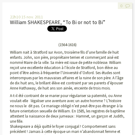
0
22h10
15
nov. 2011
William SHAKESPEARE, “To Bi or not to Bi”
(1564-1616)
William nait à Stratford sur Avon, troisième fils d’une famille de huit
enfants. John, son père, propriétaire terrien et commerçant aisé est
nommé Maire de la ville. Sa mère est issue de petite noblesse. William
reçoit une excellente éducation à l’école de Stratford, bon élève au
point d’être admis à fréquenter l’Université d’Oxford. Ses études sont
interrompues par les mauvaises affaires et la ruine de son père. A l’âge
de dix huit ans, le brillant élève est contraint par ses parents d’épouser
Anne Hathaway, de huit ans son ainée, enceinte de trois mois.
A-t-il été contraint de se marier pour régulariser sa paternité, ou Anne
voulait-elle légaliser une aventure avec un autre homme ? L’histoire
ne nous le dit pas. Ce mariage obligé n’est peut-être pas étranger à la
future orientation sexuelle de William. En 1585, les registres de baptême
attestent la naissance de deux jumeaux : Hamnet, un garçon et Judith,
une fille.
Shakespeare a déjà quitté le foyer conjugal ! Comportement sans
précédent ! Jamais à cette époque un mari n’abandonnait femme et