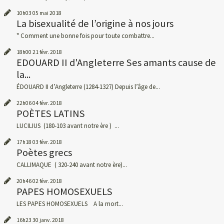
10h03
05
mai 2018
La bisexualité de l’origine à nos jours
" Comment une bonne fois pour toute combattre...
18h00
21
févr. 2018
EDOUARD II d'Angleterre Ses amants cause de
la...
ÉDOUARD II d’Angleterre (1284-1327) Depuis l’âge de...
22h06
04
févr. 2018
POÈTES LATINS
LUCILIUS (180-103 avant notre ère ) ...
17h18
03
févr. 2018
Poètes grecs
CALLIMAQUE ( 320-240 avant notre ère)...
20h46
02
févr. 2018
PAPES HOMOSEXUELS
LES PAPES HOMOSEXUELS A la mort...
16h23
30
janv. 2018