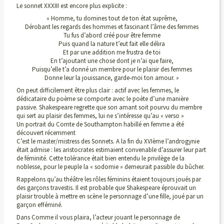
Le sonnet XXXIII est encore plus explicite :
« Homme, tu domines tout de ton état suprême,
Dérobant les regards des hommes et fascinant l’âme des femmes
Tu fus d’abord créé pour être femme
Puis quand la nature t’eut fait elle délira
Et par une addition me frustra de toi
En t’ajoutant une chose dont je n’ai que faire,
Puisqu’elle t’a donné un membre pour le plaisir des femmes
Donne leur la jouissance, garde-moi ton amour. »
On peut difficilement être plus clair : actif avec les femmes, le
dédicataire du poème se comporte avec le poète d’une manière
passive. Shakespeare regrette que son amant soit pourvu du membre
qui sert au plaisir des femmes, lui ne s’intéresse qu’au « verso »
Un portrait du Comte de Southampton habillé en femme a été
découvert récemment
C’est le master/mistress des Sonnets. A la fin du XVIème l’androgynie
était admise : les aristocrates estimaient convenable d’assurer leur part
de féminité. Cette tolérance était bien entendu le privilège de la
noblesse, pour le peuple la « sodomie » demeurait passible du bûcher.
Rappelons qu’au théâtre les rôles féminins étaient toujours joués par
des garçons travestis. Il est probable que Shakespeare éprouvait un
plaisir trouble à mettre en scène le personnage d’une fille, joué par un
garçon efféminé.
Dans Comme il vous plaira, l’acteur jouant le personnage de