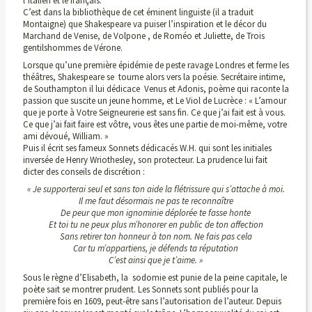
l’italien et le français.
C’est dans la bibliothèque de cet éminent linguiste (il a traduit
Montaigne) que Shakespeare va puiser l’inspiration et le décor du
Marchand de Venise, de Volpone , de Roméo et Juliette, de Trois
gentilshommes de Vérone.
Lorsque qu’une première épidémie de peste ravage Londres et ferme les
théâtres, Shakespeare se tourne alors vers la poésie. Secrétaire intime,
de Southampton il lui dédicace Venus et Adonis, poème qui raconte la
passion que suscite un jeune homme, et Le Viol de Lucrèce : « L’amour
que je porte à Votre Seigneurerie est sans fin. Ce que j’ai fait est à vous.
Ce que j’ai fait faire est vôtre, vous êtes une partie de moi-même, votre
ami dévoué, William. »
Puis il écrit ses fameux Sonnets dédicacés W.H. qui sont les initiales
inversée de Henry Wriothesley, son protecteur. La prudence lui fait
dicter des conseils de discrétion :
« Je supporterai seul et sans ton aide la flétrissure qui s’attache à moi.
Il me faut désormais ne pas te reconnaître
De peur que mon ignominie déplorée te fasse honte
Et toi tu ne peux plus m’honorer en public de ton affection
Sans retirer ton honneur à ton nom. Ne fais pas cela
Car tu m’appartiens, je défends ta réputation
C’est ainsi que je t’aime. »
Sous le règne d’Elisabeth, la sodomie est punie de la peine capitale, le
poète sait se montrer prudent. Les Sonnets sont publiés pour la
première fois en 1609, peut-être sans l’autorisation de l’auteur. Depuis