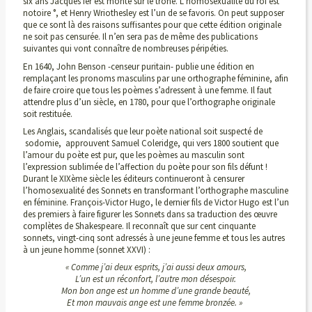
six ans Jacques Ier est monté sur le trône. L’homosexualité du roi est
notoire °, et Henry Wriothesley est l’un de se favoris. On peut supposer
que ce sont là des raisons suffisantes pour que cette édition originale
ne soit pas censurée. Il n’en sera pas de même des publications
suivantes qui vont connaître de nombreuses péripéties.
En 1640, John Benson -censeur puritain- publie une édition en
remplaçant les pronoms masculins par une orthographe féminine, afin
de faire croire que tous les poèmes s’adressent à une femme. Il faut
attendre plus d’un siècle, en 1780, pour que l’orthographe originale
soit restituée.
Les Anglais, scandalisés que leur poète national soit suspecté de
sodomie, approuvent Samuel Coleridge, qui vers 1800 soutient que
l’amour du poète est pur, que les poèmes au masculin sont
l’expression sublimée de l’affection du poète pour son fils défunt !
Durant le XIXème siècle les éditeurs continueront à censurer
l’homosexualité des Sonnets en transformant l’orthographe masculine
en féminine. François-Victor Hugo, le dernier fils de Victor Hugo est l’un
des premiers à faire figurer les Sonnets dans sa traduction des œuvre
complètes de Shakespeare. Il reconnaît que sur cent cinquante
sonnets, vingt-cinq sont adressés à une jeune femme et tous les autres
à un jeune homme (sonnet XXVI) :
« Comme j’ai deux esprits, j’ai aussi deux amours,
L’un est un réconfort, l’autre mon désespoir.
Mon bon ange est un homme d’une grande beauté,
Et mon mauvais ange est une femme bronzée. »