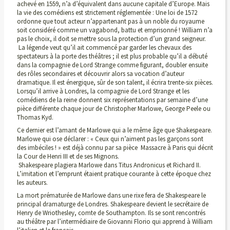
achevé en 1559, n’a d’équivalent dans aucune capitale d’Europe. Mais
la vie des comédiens est strictement réglementée : Une loi de 1572
ordonne que tout acteur n’appartenant pas à un noble du royaume
soit considéré comme un vagabond, battu et emprisonné ! William n’a
pas le choix, il doit se mettre sous la protection d’un grand seigneur.
La légende veut qu’il ait commencé par garder les chevaux des
spectateurs à la porte des théâtres ; il est plus probable qu’il a débuté
dans la compagnie de Lord Strange comme figurant, doubler ensuite
des rôles secondaires et découvrir alors sa vocation d’auteur
dramatique. Il est énergique, sûr de son talent, il écrira trente-six pièces.
Lorsqu’il arrive à Londres, la compagnie de Lord Strange et les
comédiens de la reine donnent six représentations par semaine d’une
pièce différente chaque jour de Christopher Marlowe, George Peele ou
Thomas Kyd.
Ce dernier est l’amant de Marlowe qui a le même âge que Shakespeare.
Marlowe qui ose déclarer : « Ceux qui n’aiment pas les garçons sont
des imbéciles ! » est déjà connu par sa pièce Massacre à Paris qui décrit
la Cour de Henri III et de ses Mignons.
Shakespeare plagiera Marlowe dans Titus Andronicus et Richard II.
L’imitation et l’emprunt étaient pratique courante à cette époque chez
les auteurs.
La mort prématurée de Marlowe dans une rixe fera de Shakespeare le
principal dramaturge de Londres. Shakespeare devient le secrétaire de
Henry de Wriothesley, comte de Southampton. Ils se sont rencontrés
au théâtre par l’intermédiaire de Giovanni Florio qui apprend à William