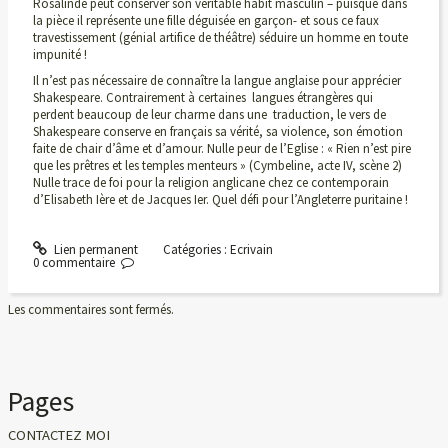
Rosalinde peut conserver son véritable habit masculin – puisque dans
la pièce il représente une fille déguisée en garçon- et sous ce faux
travestissement (génial artifice de théâtre) séduire un homme en toute
impunité !
Il n’est pas nécessaire de connaître la langue anglaise pour apprécier
Shakespeare. Contrairement à certaines langues étrangères qui
perdent beaucoup de leur charme dans une traduction, le vers de
Shakespeare conserve en français sa vérité, sa violence, son émotion
faite de chair d’âme et d’amour. Nulle peur de l’Eglise : « Rien n’est pire
que les prêtres et les temples menteurs » (Cymbeline, acte IV, scène 2)
Nulle trace de foi pour la religion anglicane chez ce contemporain
d’Elisabeth Ière et de Jacques Ier. Quel défi pour l’Angleterre puritaine !
Lien permanent
Catégories :
Ecrivain
0
commentaire
Les commentaires sont fermés.
Pages
CONTACTEZ MOI