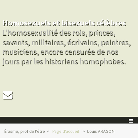
Homosexuels et bisexuels célèbres
L'homosexualité des rois, princes,
savants, militaires, écrivains, peintres,
musiciens, encore censurée de nos
jours par les historiens homophobes.
Érasme, prof de l’être
Page d'accueil
Louis ARAGON