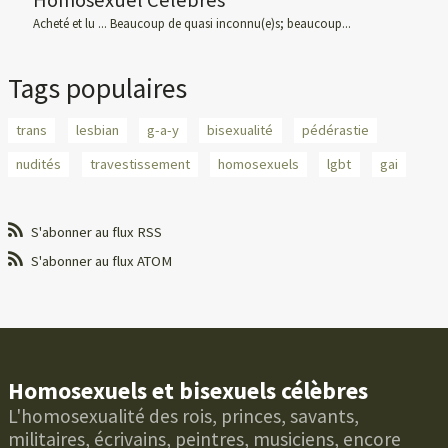
Acheté et lu ... Beaucoup de quasi inconnu(e)s; beaucoup...
Tags populaires
trans
lesbian
g-a-y
bisexualité
pédérastie
nudités
travestissement
homosexuels
lgbt
gai
S'abonner au flux RSS
S'abonner au flux ATOM
Homosexuels et bisexuels célèbres
L'homosexualité des rois, princes, savants,
militaires, écrivains, peintres, musiciens, encore