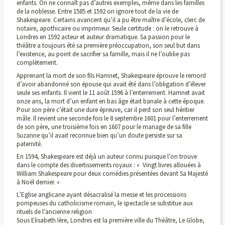
enfants. On ne connaît pas d’autres exemples, même dans les familles
de la noblesse. Entre 1585 et 1592 on ignore tout de la vie de
Shakespeare. Certains avancent qu’il a pu être maître d’école, clerc de
notaire, apothicaire ou imprimeur. Seule certitude : on le retrouve à
Londres en 1592 acteur et auteur dramatique. Sa passion pour le
théâtre a toujours été sa première préoccupation, son seul but dans
l’existence, au point de sacrifier sa famille, mais il ne l’oublie pas
complètement.
Apprenant la mort de son fils Hamnet, Shakespeare éprouve le remord
d’avoir abandonné son épouse qui avait été dans l’obligation d’élever
seule ses enfants. Il vient le 11 août 1596 à l’enterrement. Hamnet avait
onze ans, la mort d’un enfant en bas âge était banale à cette époque.
Pour son père c’était une dure épreuve, car il perd son seul héritier
mâle. Il revient une seconde fois le 8 septembre 1601 pour l’enterrement
de son père, une troisième fois en 1607 pour le mariage de sa fille
Suzanne qu’il avait reconnue bien qu’un doute persiste sur sa
paternité.
En 1594, Shakespeare est déjà un auteur connu puisque l’on trouve
dans le compte des divertissements royaux : « Vingt livres allouées à
William Shakespeare pour deux comédies présentées devant Sa Majesté
à Noël dernier. »
L’Eglise anglicane ayant désacralisé la messe et les processions
pompeuses du catholicisme romain, le spectacle se substitue aux
rituels de l’ancienne religion
Sous Elisabeth Ière, Londres est la première ville du Théâtre, Le Globe,