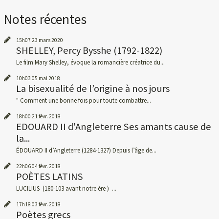
Notes récentes
15h07
23
mars 2020
SHELLEY, Percy Bysshe (1792-1822)
Le film Mary Shelley, évoque la romancière créatrice du...
10h03
05
mai 2018
La bisexualité de l’origine à nos jours
" Comment une bonne fois pour toute combattre...
18h00
21
févr. 2018
EDOUARD II d'Angleterre Ses amants cause de
la...
ÉDOUARD II d’Angleterre (1284-1327) Depuis l’âge de...
22h06
04
févr. 2018
POÈTES LATINS
LUCILIUS (180-103 avant notre ère ) ...
17h18
03
févr. 2018
Poètes grecs