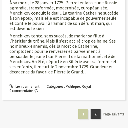
À sa mort, le 28 janvier 1725, Pierre Ier laisse une Russie
agrandie, transformée, modernisée, européanisée.
Menchikov conduit le deuil. La tsarine Catherine succède
à son époux, mais elle est incapable de gouverner seule
et confie le pouvoir à l’amant de son défunt mari, qui
est devenu le sien.
Menchikov tente, sans succès, de marier sa fille à
l’héritier du trône. Mais il s’est attiré trop de haine. Ses
nombreux ennemis, dès la mort de Catherine,
complotent pour le renverser et parviennent à
persuader le jeune tsar Pierre II de la malhonnêteté de
Menchikov. Arrêté, déporté en Sibérie avec sa femme et
ses enfants, il meurt le 2 novembre 1729. Grandeur et
décadence du favori de Pierre le Grand…
Lien permanent
Catégories :
Politique
,
Royal
0
commentaire
1
2
Page suivante