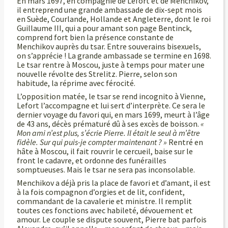
En mars 1697, en compagnie de Lefort et de Menchikov,
il entreprend une grande ambassade de dix-sept mois
en Suède, Courlande, Hollande et Angleterre, dont le roi
Guillaume III, qui a pour amant son page Bentinck,
comprend fort bien la présence constante de
Menchikov auprès du tsar. Entre souverains bisexuels,
on s’apprécie ! La grande ambassade se termine en 1698.
Le tsar rentre à Moscou, juste à temps pour mater une
nouvelle révolte des Strelitz. Pierre, selon son
habitude, la réprime avec férocité.
L’opposition matée, le tsar se rend incognito à Vienne,
Lefort l’accompagne et lui sert d’interprète. Ce sera le
dernier voyage du favori qui, en mars 1699, meurt à l’âge
de 43 ans, décès prématuré dû à ses excès de boisson.
«
Mon ami n’est plus, s’écrie Pierre. Il était le seul à m’être
fidèle. Sur qui puis-je compter maintenant ? »
Rentré en
hâte à Moscou, il fait rouvrir le cercueil, baise sur le
front le cadavre, et ordonne des funérailles
somptueuses. Mais le tsar ne sera pas inconsolable.
Menchikov a déjà pris la place de favori et d’amant, il est
à la fois compagnon d’orgies et de lit, confident,
commandant de la cavalerie et ministre. Il remplit
toutes ces fonctions avec habileté, dévouement et
amour. Le couple se dispute souvent, Pierre bat parfois