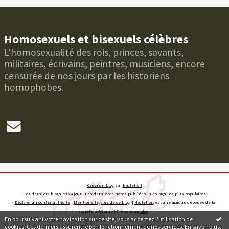
Homosexuels et bisexuels célèbres
L'homosexualité des rois, princes, savants,
militaires, écrivains, peintres, musiciens, encore
censurée de nos jours par les historiens
homophobes.
Créer un blog
sur
Hautetfort
Les derniers blogs mis à jour
|
Les dernières notes publiées
|
Les tags les plus populaires
Déclarer un contenu illicite
|
Mentions légales de ce blog
|
Hautetfort
est une marque déposée de la
société talkSpirit | Créez votre
blog
!
En poursuivant votre navigation sur ce site, vous acceptez l'utilisation de
cookies. Ces derniers assurent le bon fonctionnement de nos services.
En savoir plus
.