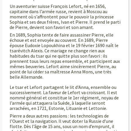
Un aventurier suisse François Lefort, né en 1656,
capitaine dans l’armée russe, revient à Moscou au
moment où s’affrontent pour le pouvoir la princesse
Sophia et ses deux frères, Ivan et Pierre. Il prend le parti
de Pierre, devient son favori et son amant.
En 1689, Sophia tente de faire assassiner Pierre, elle
échoue et est envoyée au couvent. En 1689, Pierre
épouse Eudoxie Lopoukhina et le 19 février 1690 naît le
tsarévitch Alexis. Ce mariage ne change rien aux
habitudes du tsar qui ne quitte plus son favori : ils
prennent tous leurs repas ensemble, et participent aux
mêmes beuveries. Lefort aime sincèrement Pierre, au
point de lui céder sa maîtresse Anna Mons, une très
belle Allemande.
Le tsar et Lefort partagent le lit d’Anna, ensemble ou
successivement. La faveur de Lefort va croissant. Il est
nommé général et constitue le 1er régiment, noyau de
l’armée qui attaquera la Suède, à laquelle seront
arrachées, en 1721, Estonie, Lituanie et Lettonie.
Pierre a deux autres passions : les technologies de
l’Ouest et la navigation. Il veut doter la Russie d’une
flotte. Dès l’âge de 15 ans, sous un nom d’emprunt, il