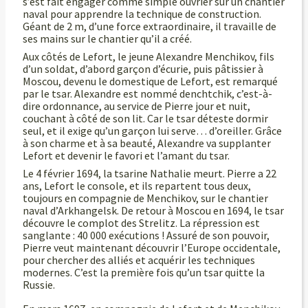
s’est fait engager comme simple ouvrier sur un chantier
naval pour apprendre la technique de construction.
Géant de 2 m, d’une force extraordinaire, il travaille de
ses mains sur le chantier qu’il a créé.
Aux côtés de Lefort, le jeune Alexandre Menchikov, fils
d’un soldat, d’abord garçon d’écurie, puis pâtissier à
Moscou, devenu le domestique de Lefort, est remarqué
par le tsar. Alexandre est nommé denchtchik, c’est-à-
dire ordonnance, au service de Pierre jour et nuit,
couchant à côté de son lit. Car le tsar déteste dormir
seul, et il exige qu’un garçon lui serve… d’oreiller. Grâce
à son charme et à sa beauté, Alexandre va supplanter
Lefort et devenir le favori et l’amant du tsar.
Le 4 février 1694, la tsarine Nathalie meurt. Pierre a 22
ans, Lefort le console, et ils repartent tous deux,
toujours en compagnie de Menchikov, sur le chantier
naval d’Arkhangelsk. De retour à Moscou en 1694, le tsar
découvre le complot des Strelitz. La répression est
sanglante : 40 000 exécutions ! Assuré de son pouvoir,
Pierre veut maintenant découvrir l’Europe occidentale,
pour chercher des alliés et acquérir les techniques
modernes. C’est la première fois qu’un tsar quitte la
Russie.