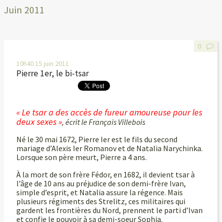
Juin 2011
0
10h40
15
juin 2011
Pierre 1er, le bi-tsar
« Le tsar a des accès de fureur amoureuse pour les
deux sexes »
, écrit le Français Villebois
Né le 30 mai 1672, Pierre Ier est le fils du second
mariage d’Alexis Ier Romanov et de Natalia Narychinka.
Lorsque son père meurt, Pierre a 4 ans.
À la mort de son frère Fédor, en 1682, il devient tsar à
l’âge de 10 ans au préjudice de son demi-frère Ivan,
simple d’esprit, et Natalia assure la régence. Mais
plusieurs régiments des Strelitz, ces militaires qui
gardent les frontières du Nord, prennent le parti d’Ivan
et confie le pouvoir à sa demi-soeur Sophia.