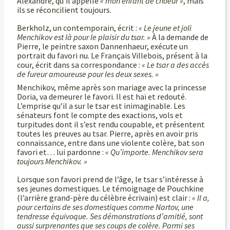
Alexandre, qu’il appelle
« mon enfant de choeur »
, mais
ils se réconcilient toujours.
Berkholz, un contemporain, écrit :
« Le jeune et joli
Menchikov est là pour le plaisir du tsar. »
À la demande de
Pierre, le peintre saxon Dannenhaeur, exécute un
portrait du favori nu. Le Français Villebois, présent à la
cour, écrit dans sa correspondance :
« Le tsar a des accès
de fureur amoureuse pour les deux sexes. »
Menchikov, même après son mariage avec la princesse
Doria, va demeurer le favori. Il est haï et redouté.
L’emprise qu’il a sur le tsar est inimaginable. Les
sénateurs font le compte des exactions, vols et
turpitudes dont il s’est rendu coupable, et présentent
toutes les preuves au tsar. Pierre, après en avoir pris
connaissance, entre dans une violente colère, bat son
favori et… lui pardonne :
« Qu’importe. Menchikov sera
toujours Menchikov. »
Lorsque son favori prend de l’âge, le tsar s’intéresse à
ses jeunes domestiques. Le témoignage de Pouchkine
(l’arrière grand-père du célèbre écrivain) est clair :
« Il a,
pour certains de ses domestiques comme Nartov, une
tendresse équivoque. Ses démonstrations d’amitié, sont
aussi surprenantes que ses coups de colère. Parmi ses