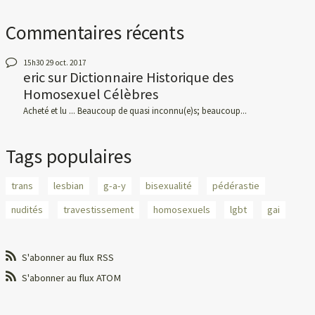
Commentaires récents
15h30
29
oct. 2017
eric
sur
Dictionnaire Historique des
Homosexuel Célèbres
Acheté et lu ... Beaucoup de quasi inconnu(e)s; beaucoup...
Tags populaires
trans
lesbian
g-a-y
bisexualité
pédérastie
nudités
travestissement
homosexuels
lgbt
gai
S'abonner au flux RSS
S'abonner au flux ATOM