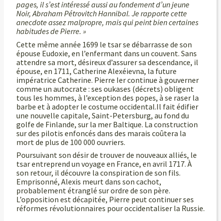
pages, il s’est intéressé aussi au fondement d’un jeune
Noir, Abraham Pétrovitch Hannibal. Je rapporte cette
anecdote assez malpropre, mais qui peint bien certaines
habitudes de Pierre. »
Cette même année 1699 le tsar se débarrasse de son
épouse Eudoxie, en l’enfermant dans un couvent. Sans
attendre sa mort, désireux d’assurer sa descendance, il
épouse, en 1711, Catherine Alexéievna, la future
impératrice Catherine. Pierre Ier continue à gouverner
comme un autocrate : ses oukases (décrets) obligent
tous les hommes, à l’exception des popes, à se raser la
barbe et à adopter le costume occidental.Il fait édifier
une nouvelle capitale, Saint-Petersburg, au fond du
golfe de Finlande, sur la mer Baltique. La construction
sur des pilotis enfoncés dans des marais coûtera la
mort de plus de 100 000 ouvriers.
Poursuivant son désir de trouver de nouveaux alliés, le
tsar entreprend un voyage en France, en avril 1717. À
son retour, il découvre la conspiration de son fils.
Emprisonné, Alexis meurt dans son cachot,
probablement étranglé sur ordre de son père.
L’opposition est décapitée, Pierre peut continuer ses
réformes révolutionnaires pour occidentaliser la Russie.