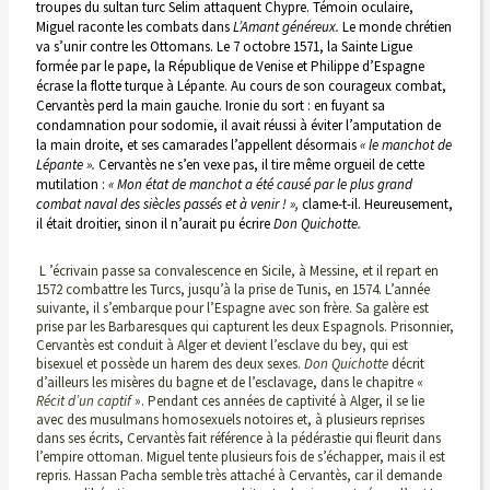
troupes du sultan turc Selim attaquent Chypre. Témoin oculaire,
Miguel raconte les combats dans
L’Amant généreux.
Le monde chrétien
va s’unir contre les Ottomans. Le 7 octobre 1571, la Sainte Ligue
formée par le pape, la République de Venise et Philippe d’Espagne
écrase la flotte turque à Lépante. Au cours de son courageux combat,
Cervantès perd la main gauche. Ironie du sort : en fuyant sa
condamnation pour sodomie, il avait réussi à éviter l’amputation de
la main droite, et ses camarades l’appellent désormais
« le manchot de
Lépante ».
Cervantès ne s’en vexe pas, il tire même orgueil de cette
mutilation :
« Mon état de manchot a été causé par le plus grand
combat naval des siècles passés et à venir ! »,
clame-t-il. Heureusement,
il était droitier, sinon il n’aurait pu écrire
Don Quichotte.
L ’écrivain passe sa convalescence en Sicile, à Messine, et il repart en
1572 combattre les Turcs, jusqu’à la prise de Tunis, en 1574. L’année
suivante, il s’embarque pour l’Espagne avec son frère. Sa galère est
prise par les Barbaresques qui capturent les deux Espagnols. Prisonnier,
Cervantès est conduit à Alger et devient l’esclave du bey, qui est
bisexuel et possède un harem des deux sexes.
Don Quichotte
décrit
d’ailleurs les misères du bagne et de l’esclavage, dans le chapitre «
Récit d’un captif
». Pendant ces années de captivité à Alger, il se lie
avec des musulmans homosexuels notoires et, à plusieurs reprises
dans ses écrits, Cervantès fait référence à la pédérastie qui fleurit dans
l’empire ottoman. Miguel tente plusieurs fois de s’échapper, mais il est
repris. Hassan Pacha semble très attaché à Cervantès, car il demande