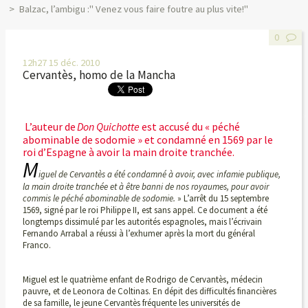
Balzac, l’ambigu :" Venez vous faire foutre au plus vite!"
0
12h27
15
déc. 2010
Cervantès, homo de la Mancha
L’auteur de
Don Quichotte
est accusé du « péché
abominable de sodomie »
et condamné en 1569
par le
roi d’Espagne à avoir
la main droite tranchée.
M
iguel de Cervantès a été condamné à avoir, avec infamie publique,
la main droite tranchée et à être banni de nos royaumes, pour avoir
commis le péché abominable de sodomie.
» L’arrêt du 15 septembre
1569, signé par le roi Philippe II, est sans appel. Ce document a été
longtemps dissimulé par les autorités espagnoles, mais l’écrivain
Fernando Arrabal a réussi à l’exhumer après la mort du général
Franco.
Miguel est le quatrième enfant de Rodrigo de Cervantès, médecin
pauvre, et de Leonora de Coltinas. En dépit des difficultés financières
de sa famille, le jeune Cervantès fréquente les universités de