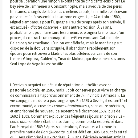
pour sa libération une rançon exorbitante de cinq cents écus d’or ! Le
bey rêve de l’emmener à Constantinople, mais avec l’aide des pères
trinitaires, chargés de libérer les chrétiens captifs, la famille de l’écrivain
parvient enfin à rassembler la somme exigée et, le 24 octobre 1580,
Miguel s’embarque pour l’Espagne. Peu de temps après son arrivée, il
est accusé
« d’actes obscènes »,
sans autre précision. À 37 ans,
probablement pour faire taire les rumeurs et éloigner la menace d’un
procès, il contracte un mariage d’intérêt en épousant Catalina de
Palacios y Vozmediano. L’union est célébrée, mais le marié ne peut
disposer de la dot. Sans scrupule, il abandonne rapidement son
épouse pour retrouver à Madrid les plus célèbres écrivains de son
temps : Góngora, Calderón, Tirso de Molina, qui deviennent ses amis.
Seul Lope de Vega lui est hostile.
L ’écrivain acquiert un début de réputation au théâtre avec sa
pastorale
Galatée,
en 1585, mais il doit conserver pour vivre sa charge
de commissaire à l’approvisionnement de l’« I nvincible Armada ». La
vie conjugale ne durera pas longtemps. En 1589 à Séville, il est arrêté et
excommunié, accusé de
« crimes abominables »,
sans autre précision,
et emprisonné de nouveau de septembre à décembre 1597, puis de
1602 à 1603. Comment expliquer ces fréquents séjours en prison ? Le
«
crime abominable »
était-il la sodomie, comme cela est précisé dans
l’arrêt royal de 1569 ? Après sa libération, Cervantès a terminé la
première partie de
Don Quichotte,
qui est édité en 1605. Le succès est tel
qu’il sera réimprimé à six reprises ! À 58 ans, l’écrivain acquiert enfin la