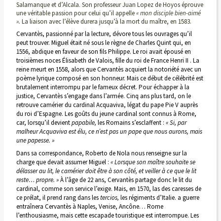
Salamanque et d’Alcala. Son professeur Juan Lopez de Hoyos éprouve
une véritable passion pour celui qu’il appelle
« mon disciple bien-aimé
».
La liaison avec l’élève durera jusqu’à la mort du maître, en 1583.
Cervantès, passionné par la lecture, dévore tous les ouvrages qu’il
peut trouver. Miguel était né sous le règne de Charles Quint qui, en
1556, abdique en faveur de son fils Philippe. Le roi avait épousé en
troisièmes noces Élisabeth de Valois, fille du roi de France Henri II . La
reine meurt en 1558, alors que Cervantès acquiert la notoriété avec un
poème lyrique composé en son honneur. Mais ce début de célébrité est
brutalement interrompu par le fameux décret. Pour échapper à la
justice, Cervantès s’engage dans l’armée. Cinq ans plus tard, on le
retrouve camérier du cardinal Acquaviva, légat du pape Pie V auprès
du roi d’Espagne. Les goûts du jeune cardinal sont connus à Rome,
car, lorsqu’il devient
papabile,
les Romains s’esclaffent :
« Si, par
malheur Acquaviva est élu, ce n’est pas un pape que nous aurons, mais
une papesse. »
Dans sa correspondance, Roberto de Nola nous renseigne sur la
charge que devait assumer Miguel :
« Lorsque son maître souhaite se
délasser au lit, le camérier doit être à son côté, et veiller à ce que le lit
reste… propre. »
À l’âge de 22 ans, Cervantès partage donc le lit du
cardinal, comme son service l’exige. Mais, en 1570, las des caresses de
ce prélat, il prend rang dans les
tercios,
les régiments d’Italie. a guerre
entraînera Cervantès à Naples, Venise, Ancône… Rome
l’enthousiasme, mais cette escapade touristique est interrompue. Les