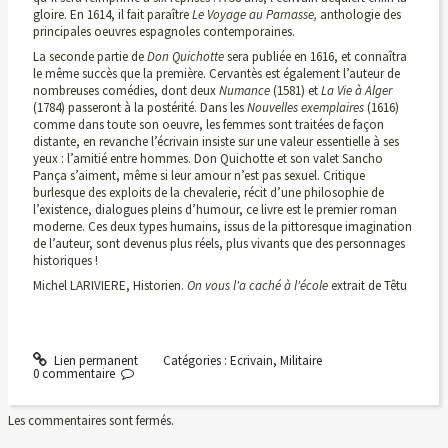
gloire. En 1614, il fait paraître
Le Voyage au Parnasse,
anthologie des
principales oeuvres espagnoles contemporaines.
La seconde partie de
Don Quichotte
sera publiée en 1616, et connaîtra
le même succès que la première. Cervantès est également l’auteur de
nombreuses comédies, dont deux
Numance
(1581) et
La Vie à Alger
(1784) passeront à la postérité. Dans les
Nouvelles exemplaires
(1616)
comme dans toute son oeuvre, les femmes sont traitées de façon
distante, en revanche l’écrivain insiste sur une valeur essentielle à ses
yeux : l’amitié entre hommes. Don Quichotte et son valet Sancho
Pança s’aiment, même si leur amour n’est pas sexuel. Critique
burlesque des exploits de la chevalerie, récit d’une philosophie de
l’existence, dialogues pleins d’humour, ce livre est le premier roman
moderne. Ces deux types humains, issus de la pittoresque imagination
de l’auteur, sont devenus plus réels, plus vivants que des personnages
historiques !
Michel LARIVIERE, Historien.
On vous l'a caché à l'école
extrait de Têtu
Lien permanent
Catégories :
Ecrivain
,
Militaire
0
commentaire
Les commentaires sont fermés.