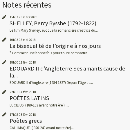
Notes récentes
15h07
23
mars 2020
SHELLEY, Percy Bysshe (1792-1822)
Le film Mary Shelley, évoque la romancière créatrice du...
10h03
05
mai 2018
La bisexualité de l’origine à nos jours
" Comment une bonne fois pour toute combattre...
18h00
21
févr. 2018
EDOUARD II d'Angleterre Ses amants cause de
la...
ÉDOUARD II d’Angleterre (1284-1327) Depuis l’âge de...
22h06
04
févr. 2018
POÈTES LATINS
LUCILIUS (180-103 avant notre ère ) ...
17h18
03
févr. 2018
Poètes grecs
CALLIMAQUE ( 320-240 avant notre ère)...