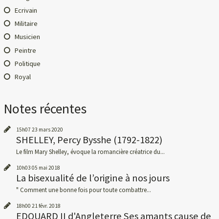
Ecrivain
Militaire
Musicien
Peintre
Politique
Royal
Notes récentes
15h07
23
mars 2020
SHELLEY, Percy Bysshe (1792-1822)
Le film Mary Shelley, évoque la romancière créatrice du...
10h03
05
mai 2018
La bisexualité de l’origine à nos jours
" Comment une bonne fois pour toute combattre...
18h00
21
févr. 2018
EDOUARD II d'Angleterre Ses amants cause de