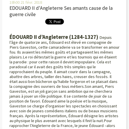
18h00
21
févr. 2018
EDOUARD II d'Angleterre Ses amants cause de la
guerre civile
ÉDOUARD II d’Angleterre (1284-1327)
Depuis
l’âge de quatorze ans, Édouard est élevé en compagnie de
Piers Gaveston, cette camaraderie va se transformer en amour
fou. Ils avaient les mêmes goûts et partageaient les mêmes
plaisirs.Le roi détestait la guerre et les tournois qui en étaient
la parodie : pour cette raison il devint impopulaire. Cela est
paradoxal car il avait des goûts très simples qui le
rapprochaient du peuple. Il aimait courir dans la campagne,
abattre des arbres, tailler des haies, creuser des fossés. Il
était aussi bon bûcheron qu’habile forgeron et se plaisait dans
la compagnie des ouvriers de tous métiers.Son amant, Piers
Gaveston, est un joli garçon sans ambition qui ne cherchera
jamais à jouer un rôle politique. Il se contente de jouir de sa
position de favori. Édouard aime la poésie et la musique,
Gaveston se charge d’organiser les spectacles en choisissant
avec soin de jeunes comédiens italiens ou de beaux musiciens
français. Après la représentation, Édouard désigne les artistes
au physique le plus avenant avec lesquels il finit la nuit.Pour
rapprocher l’Angleterre de la France, le jeune Édouard –alors