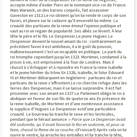
accepte même d’exiler Piers en le nommant vice-roi de France.
Mais Warwick, un des barons conjurés, fait assassiner
Gaveston en 1312.Le roi obtient qu’on lui rende le corps de son
favori, et pleure sur le cadavre qu’il ensevelit lui-même. La
cruauté des partisans de la reine émeut l’opinion publique et
vaut au roi un regain de popularité. Ses alliés se lèvent. À leur
tête le père et le fils Le Despenser.Le jeune Hugues Le
Despenser devient le nouvel amant du roi : contrairement au
précédent favori il est ambitieux, il a le goût du pouvoir,
malheureusement c’est un incapable en politique. Le parti du
roi triomphe cependant jusqu’en 1323. Mortimer, condamné à la
prison à vie, est emprisonné à la Tour de Londres. Mais il
réussit à s’échapper et à rejoindre en France la reine Isabelle
et le jeune héritier du trône.En 1326, Isabelle, le futur Édouard
III et Mortimer débarquent en Angleterre : partisans du roi et
partisans de la reine s’affrontent.Le roi cherche refuge dans les
terres des Despenser, mais il se laisse surprendre. Il est fait
prisonnier avec son amant en 1327.Le Parlement oblige le roi à
abdiquer en faveur de son fils de quatorze ans.En présence de
la reine Isabelle, de Mortimer et d’une nombreuse assistance
le supplice d’Hugues Le Despenser estd’une particulière
cruauté. Le bourreau lui tranche le sexe et les testicules,
pendant que le héraut annonce :
« Parce que Le Despenser avait
été sodomite, qu’il avait favorisé le Roi en sodomie, et pour ce
faire, chassé la Reine de sa couche.»
(Froissart) Après cela on lui
ouvre le ventre, lui arrache les entrailles et lui tranche la tête,