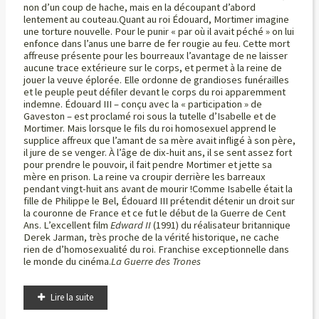
non d’un coup de hache, mais en la découpant d’abord
lentement au couteau.Quant au roi Édouard, Mortimer imagine
une torture nouvelle. Pour le punir « par où il avait péché » on lui
enfonce dans l’anus une barre de fer rougie au feu. Cette mort
affreuse présente pour les bourreaux l’avantage de ne laisser
aucune trace extérieure sur le corps, et permet à la reine de
jouer la veuve éplorée. Elle ordonne de grandioses funérailles
et le peuple peut défiler devant le corps du roi apparemment
indemne. Édouard III – conçu avec la « participation » de
Gaveston – est proclamé roi sous la tutelle d’Isabelle et de
Mortimer. Mais lorsque le fils du roi homosexuel apprend le
supplice affreux que l’amant de sa mère avait infligé à son père,
il jure de se venger. À l’âge de dix-huit ans, il se sent assez fort
pour prendre le pouvoir, il fait pendre Mortimer et jette sa
mère en prison. La reine va croupir derrière les barreaux
pendant vingt-huit ans avant de mourir !Comme Isabelle était la
fille de Philippe le Bel, Édouard III prétendit détenir un droit sur
la couronne de France et ce fut le début de la Guerre de Cent
Ans. L’excellent film
Edward II
(1991) du réalisateur britannique
Derek Jarman, très proche de la vérité historique, ne cache
rien de d’homosexualité du roi. Franchise exceptionnelle dans
le monde du cinéma.
La Guerre des Trones
Lire la suite