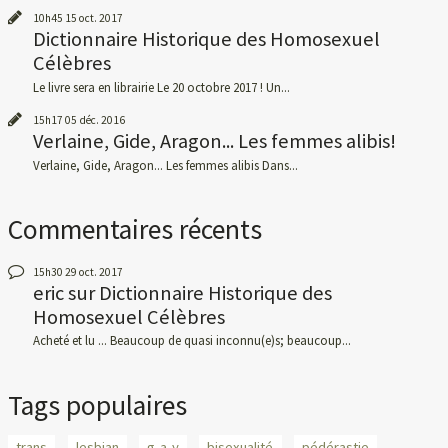
10h45
15
oct. 2017
Dictionnaire Historique des Homosexuel
Célèbres
Le livre sera en librairie Le 20 octobre 2017 ! Un...
15h17
05
déc. 2016
Verlaine, Gide, Aragon... Les femmes alibis!
Verlaine, Gide, Aragon... Les femmes alibis Dans...
Commentaires récents
15h30
29
oct. 2017
eric
sur
Dictionnaire Historique des
Homosexuel Célèbres
Acheté et lu ... Beaucoup de quasi inconnu(e)s; beaucoup...
Tags populaires
trans
lesbian
g-a-y
bisexualité
pédérastie