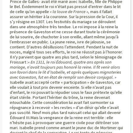
Prince de Galles- avait été marié avec Isabelle, fille de Philippe
le Bel. Évidemment le roi n’était pas pressé d’entrer dans le lit
de celle qu’on appelle
« la louve de France »,
mais il fallait
assurer un héritier à la couronne. Sur la pression de la Cour, il
s’y résigne en 1307. Les festivités du mariage se déroulent
dans une atmosphère très tendue. Le roi impose à la reine la
présence de Gaveston et ne cesse durant toute la cérémonie
de lui sourire, de chuchoter à son oreille, allant même jusqu’à
l’embrasser en public. La jeune reine, ivre de jalousie, se
contient. D'autres désillusions l’attendent. Pendant la nuit de
noces, malgré tous ses efforts, le roi ne réussit pas à l’honorer.
Il n'y parvient que quatre ans plus tard, selon le témoignage de
Froissart :
« En 1311, le roi Édouard, quatre ans après son
mariage, n’avait toujours pas honoré la reine. Il fit venir alors
son favori dans le lit d’Isabelle, et après quelques mignoteries
avec Gaveston, fut en état de remplir son devoir conjugal. »
Isabelle avait accepté cette « participation » de Gaveston, car
elle voulait à tout prix devenir enceinte. Si elle n’avait pas
d’enfant, le roi pouvait la répudier sous le faux prétexte qu’elle
était stérile. Portant l’héritier du trône, la reine devenait
intouchable. Cette considération lui avait fait surmonter sa
répugnance à recevoir « les restes » d’un désir qu’elle n’avait
pas suscité. Neuf mois plus tard naissait celui qui allait devenir
Édouard III.Mais la vengeance de la reine est terrible : elle
n’hésite pas à provoquer une guerre civile pour détrôner son
mari. Isabelle prend comme amant le jeune duc de Mortimer qui
devient le chef de la conjuration. Le roi tente de négocier,