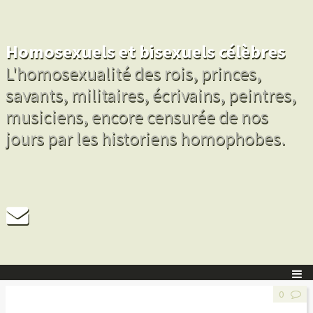
Homosexuels et bisexuels célèbres
L'homosexualité des rois, princes,
savants, militaires, écrivains, peintres,
musiciens, encore censurée de nos
jours par les historiens homophobes.
0