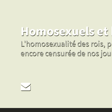
Homosexuels et 
L'homosexualité des rois, pr
encore censurée de nos jou