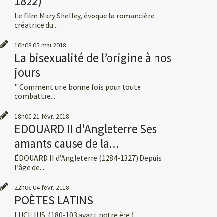
1822)
Le film Mary Shelley, évoque la romancière
créatrice du...
10h03
05
mai 2018
La bisexualité de l’origine à nos
jours
" Comment une bonne fois pour toute
combattre...
18h00
21
févr. 2018
EDOUARD II d'Angleterre Ses
amants cause de la...
ÉDOUARD II d’Angleterre (1284-1327) Depuis
l’âge de...
22h06
04
févr. 2018
POÈTES LATINS
LUCILIUS (180-103 avant notre ère ) ...