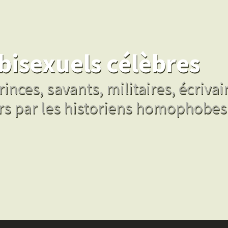
bisexuels célèbres
inces, savants, militaires, écrivai
rs par les historiens homophobes