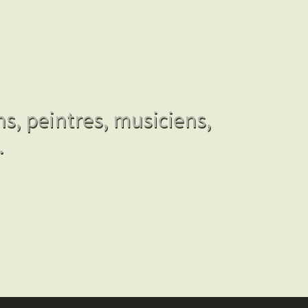
ns, peintres, musiciens,
.