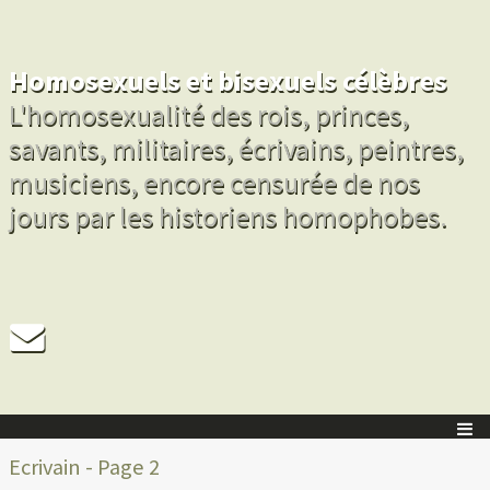
Homosexuels et bisexuels célèbres
L'homosexualité des rois, princes,
savants, militaires, écrivains, peintres,
musiciens, encore censurée de nos
jours par les historiens homophobes.
Ecrivain - Page 2