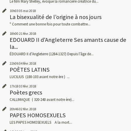
Le film Mary Shelley, évoque la romancière créatrice du...
10h03
05
mai 2018
La bisexualité de l’origine à nos jours
" Comment une bonne fois pour toute combattre...
18h00
21
févr. 2018
EDOUARD II d'Angleterre Ses amants cause de
la...
ÉDOUARD II d’Angleterre (1284-1327) Depuis l’âge de...
22h06
04
févr. 2018
POÈTES LATINS
LUCILIUS (180-103 avant notre ère ) ...
17h18
03
févr. 2018
Poètes grecs
CALLIMAQUE ( 320-240 avant notre ère)...
20h46
02
févr. 2018
PAPES HOMOSEXUELS
LES PAPES HOMOSEXUELS A la mort...